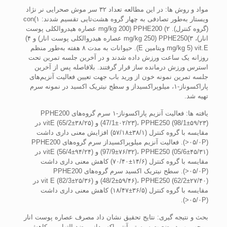
مواد و روش ­ها: در این مطالعه تعداد ۳۲ سر موش صحرایی نر نژاد
ویستار به‌طور تصادفی به چهار گروه هشت‌تایی تقسیم شدند: ۱)con
(گروه کنترل). ۲) PPHE200 (mg/kg 200 عصاره هیدروالکلی پوست
انار)، ۳)PPHE250 (mg/kg 250 عصاره هیدروالکلی پوست انار) و ۴)
vit.E (mg/kg 5 ویتامین E). حیوانات به مدت ۸ هفته به‌طور منظم
روزانه یک ساعت ورزش داده شدند و در آخرین جلسه تمرین تحت
استرس ورزش درمانده ساز قرار گرفتند. بلافاصله پس از آخرین
جلسه تمرین نمونه خون از ورید باب جهت تعیین فعالیت آنزیم‌های
پاراکسوناز-۱، میلوپراکسیداز و سطح نیتریک اکسید در نمونه سرم
تهیه شد.
یافته­ ها: فعالیت آنزیم پاراکسوناز-۱ سرم گروه‌های PPHE200
(47/1±۰۲/۲۳)، PPHE250 (98/1±۵۹/۲۳) و vitE (65/2±۳۸/۲۵) در
مقایسه با گروه کنترل (۳۸/۱±۵۷/۱۸) افزایش معنی داری داشت
(۰۵/۰P<). فعالیت آنزیم میلوپراکسیداز سرم گروه‌های PPHE200
(97/9±۷۶/۳۲)، PPHE250 (05/6±۴۵/۳۱) و vitE (56/4±۹۴/۲۴) در
مقایسه با گروه کنترل (۱۴/۶±۷۰/۴۰) کاهش معنی داری داشت
(۰۵/۰P<). سطح نیتریک اکسید سرم گروه‌های PPHE200
(48/2±۵۹/۴۶)، PPHE250 (62/2±۲۷/۴۰) و vit E (82/3±۲۵/۳۶) در
مقایسه با گروه کنترل (۳۶/۵±۱۸/۴۷) کاهش معنی داری داشت
(۰۵/۰P<).
بحث و نتیجه ­گیری: نتایج تحقیق نشان داد مصرف عصاره پوست انار
موجب بهبود وضعیت سیستم آنتی اکسیدانی، ضد التهابی و کاهش