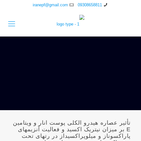
iranepf@gmail.com
09308658811
تأثیر عصاره هیدرو الکلی پوست انار و ویتامین
E بر میزان نیتریک اکسید و فعالیت آنزیمهای
پاراکسوناز و میلوپراکسیداز در رتهای تحت