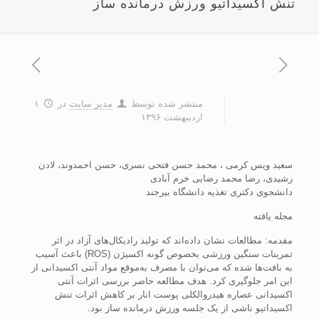
تنش اکسیداتیو ورزش درمانده ساز
منتشر شده توسط
مدیر سایت
در
۱
اردیبهشت ۱۳۹۶
سعید ویس کرمی ، محمد حسن فتحی نسری، حسن احمدوند، لادن
رشیدی، رضا محمد رضایی خرم آبادی
دانشجوی دکتری تغذیه دانشگاه بیرجند
مجله یافته
مقدمه: مطالعات نشان داده‌اند که تولید رادیکال‌های آزاد در اثر
تمرینات سنگین ورزشی بخصوص گونه اکسیژن (ROS) باعث آسیب
به بافت‌ها شده که می‌توان با مصرف به‌موقع مواد آنتی اکسیدانی از
این امر جلوگیری کرد. هدف مطالعه حاضر بررسی اثرات آنتی
اکسیدانی عصاره هیدروالکلی پوست انار بر کاهش اثرات تنش
اکسیداتیو ناشی از یک جلسه ورزش درمانده ساز بود.