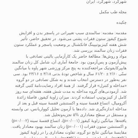
شهرکرد، شهرکرد، ایران
مجله طب مکمل
چکیده
مقدمه: مقدمه: سالمندی سبب تغییراتی در پاسچر بدن و افزایش
شیوع کیفوز ستون فقرات پشتی می‌شود. در تحقیق حاضر، تأثیر
شش هفته کینزیوتیپینگ فانکشنال بر وضعیت پاسچر و عملکرد ستون
فقرات زنان سالمند بررسی شد.
مواد و روش‌ها: مطالعۀ حاضر یک کارآزمایی بالینی تصادفی با
پیش‌آزمون و پس‌آزمون بود. جامعۀ آماری آن، شامل کل زنان سالمند
هایپرکایفوتیک مراجعه‌کننده به پنج مرکز ورزشی شهر پاوه با میانگین
سنّی ۲/۶۰ ± ۶۱/۲۰ سال و شاخص تودۀ بدنی ۳/۱۸ ± ۲۳/۱۶ بود. سی
نفر به‌طور در دسترس انتخاب شدند و به شکل تصادفی در دو گروه
«مداخله و کنترل» قرار گرفتند. از همۀ افراد رضایت‌نامۀ کتبی گرفته
شد. آزمودنی‌های گروه مداخله به مدت شش هفته، هفته‌ای سه روز
کامل از کینزیوتیپ استفاده کردند. میزان زاویۀ کیفوز، فاصلۀ زائدۀ
آکرومیال، اتساع قفسۀ سینه و اکستنشن قفسۀ سینه قبل و بعد از
مداخله اندازه‌گیری شد. داده‌ها با آزمون تحلیل کوواریانس، تی وابسته
و مستقل در سطح معناداری %۵ تجزیه‌وتحلیل شد.
یافته‌ها: میانگین‌ زاویۀ کیفوز (۰/۰۰۱=p)، اتساع قفسۀ سینه (۰/۰۰۲=p)
و اکستنشن ستون فقرات (۰/۰۰۱=p) زنان سالمند بهبود معنادار یافت.
مقایسۀ میانگین نتایج دو گروه، تفاوت معناداری را در زاویۀ کیفوز