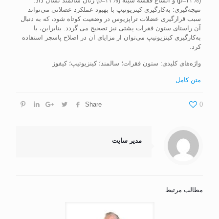
(%۴۲=p) و اتساع قفسۀ سینۀ (%۴۳=p) زنان سالمند نشان داد.
نتیجه‌گیری: به‌کارگیری کینزیوتیپ با بهبود عملکرد عضلانی می‌تواند
سبب قرارگیری عضلات تراپزیوس در وضعیت کوتاه شود، که به دنبال
آن راستای ستون فقرات پشتی نیز تصحیح می گردد. بنابراین، با
به‌کارگیری کینزیوتیپ می‌توان از مزایای آن در اصلاح پاسچر استفاده
کرد.
واژه‌های کلیدی: ستون فقرات؛ سالمند؛ کینزیوتیپ؛ کیفوز
متن کامل
Share
0
مدیر سایت
مطالب مرتبط