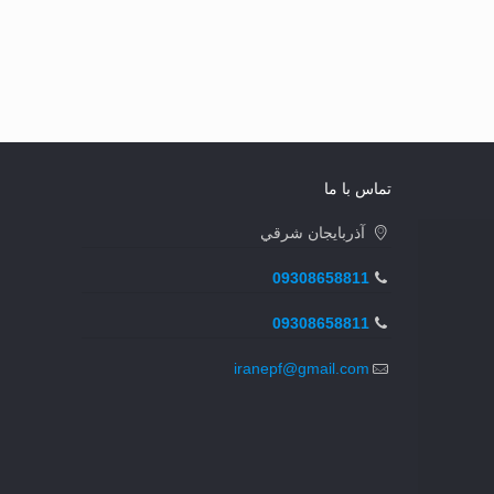
تماس با ما
آذربايجان شرقي
09308658811
09308658811
iranepf@gmail.com