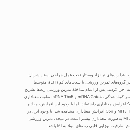
زشی بر ظرفیت نوزایی قلبی در رت‌های مبتلا به آنفارکتوس میوکارد (MI) بود. به این منظور، ابتدا رت‌های نر نژاد ویستار تحت عمل جراحی بستن شریان
کرونری LAD قرار گرفتند و سپس از طریق اکوکاردیوگرافی ایجاد MI تأیید شد. چهار هفته پس از جراحی، رت‌های مبتلا به MI به‌صورت تصادفی در گروه‌های تمرین ورزشی با شدت‌های کم (LIT)، متوسط
 اضافۀ گروه کنترل سالم (Con) قرار گرفتند و پروتکل‌های تمرین ورزشی را به مدت ۶ هفته و ۵ جلسه در هفته اجرا کردند. پس از اتمام مداخلۀ تمرین ورزشی رت‌ها تشریح
شده و داده‌های حاصل از طریق آزمون ANOVA یکطرفه و آزمون LSD تجزیه‌وتحلیل شدند. نتایج نشان داد بین گروه‌ها در مقادیر کسر تزریقی، کسر کوتاه‌شدگی، mRNA Gata4 و mRNA Tbx5 تفاوت معناداری
وجود دارد (۰۰۱/۰P=). نتایج آزمون تعقیبی نشان داد در هر سه گروه تمرین ورزشی مقادیر کسر تزریقی و کسر کوتاه‌شدگی نسبت به گروه Sham افزایش معناداری داشته‌اند، اما با وجود این افزایش، مقادیر
آنها در گروه Con به شکل معناداری بیشتر از گروه‌های مبتلا به MI بود. همچنین در مقادیر mRNA Gata4 گروه LIT نسبت به گروه‌های MIT، HIT، Sham و Con افزایش معناداری مشاهده شد. با وجود این، در
مقادیر mRNA Tbx5 بین گروه‌های مبتلا به MI تغییرات معناداری مشاهده نشد و تنها مقادیر mRNA Tbx5 در گروه Con نسبت به گروه‌های مبتلا به MI به‌صورت معناداری بیشتر است. در نتیجه، تمرین ورزشی