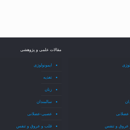
مقالات علمی و پژوهشی
لوژی
ایمونولوژی
تغذیه
زنان
ان
سالمندان
عضلانی
عصبی-عضلانی
 عروق و تنفس
قلب و عروق و تنفس