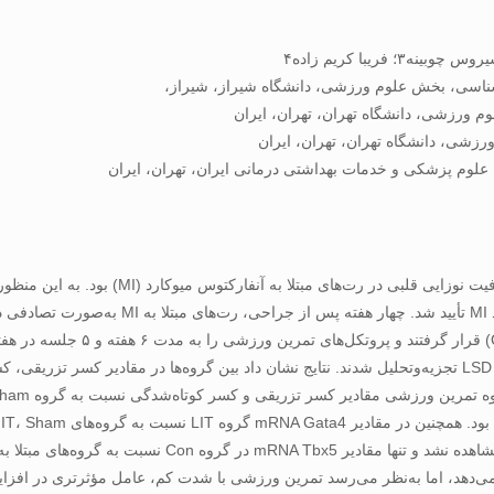
هدف از پژوهش حاضر، بررسی تأثیر شدت تمرین ور
(MIT)، بالا (HIT) و شم (Sham) به