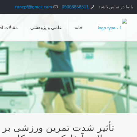
با ما در تماس باشید
09308658811
iranepf@gmail.com
خانه
علمی و پژوهشی
مقالات ISI
تأثیر شدت‌ تمرین ورزشی بر 