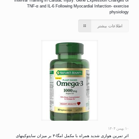
Interval Training in Cardiac Injury: Gene Expression Changes of
TNF-α and IL-6 Following Myocardial Infarction- exercise
physiology
اطلاعات بیشتر
۱۰ بهمن ۱۴۰۴
اثر تمرین هوازی شدید همراه با مکمل امگا-۳ بر میزان سایتوکینهای