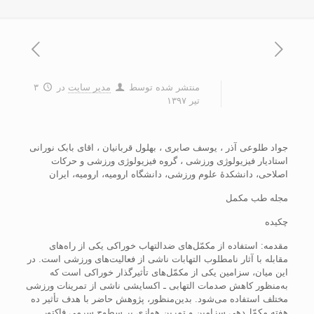
منتشر شده توسط
مدیر سایت
در
۳
تیر ۱۳۹۷
جواد طلوعی آذر ، یوسف صابری ، بهلول قربانیان ، اقای بابک نورانی
استادیار فیزیولوژی ورزشی ، گروه فیزیولوژی ورزشی و حرکات
اصلاحی، دانشکدۀ علوم ورزشی، دانشگاه ارومیه، ارومیه، ایران
مجله طب مکمل
چکیده
مقدمه: استفاده از مکمّل‌های ضدالتهاب خوراکی یکی از راه‌های
مقابله با آثار نامطلوب التهابات ناشی از فعالیت‌های ورزشی است. در
این میان، سزامین یکی از مکمّل‌های تأثیرگذار خوراکی است که
به‌منظور کاهش صدمات التهابی ـ اکسایشی ناشی از تمرینات ورزشی
مختلف استفاده می‌شود. بدین‌منظور، پژوهش حاضر با هدف تأثیر ده
هفته مکمّل‌دهی­ سزامین و تمرین هوازی بر سطوح سرمی فاکتور