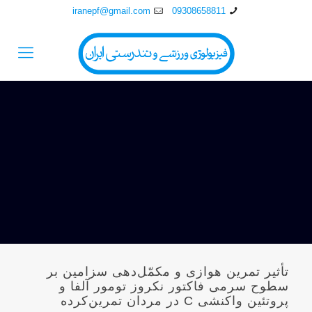
iranepf@gmail.com
09308658811
تأثیر تمرین هوازی و مکمّل‌دهی سزامین بر
سطوح سرمی فاکتور نکروز تومور آلفا و
پروتئین واکنشی C در مردان تمرین‌کرده