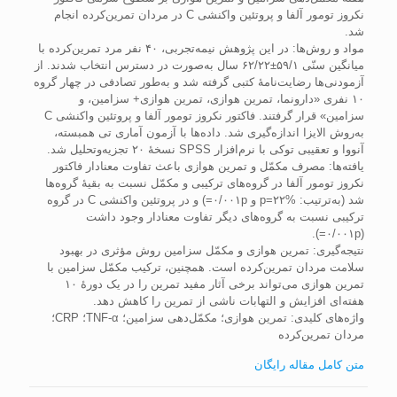
نکروز تومور آلفا و پروتئین واکنشی C در مردان تمرین‌کرده انجام
شد.
مواد و روش‌ها: در این پژوهش نیمه‌تجربی، ۴۰ نفر مرد تمرین‌کرده با
میانگین سنّی ۵۹/۱±۶۲/۲۲ سال به‌صورت در دسترس انتخاب شدند. از
آزمودنی‌ها رضایت‌نامۀ کتبی گرفته شد و به‌طور تصادفی در چهار گروه
۱۰ نفری «دارونما، تمرین هوازی، تمرین هوازی+ سزامین، و
سزامین» قرار گرفتند. فاکتور نکروز تومور آلفا و پروتئین واکنشی C
به‌‌روش الایزا اندازه‌گیری شد. داده­‌ها با آزمون آماری تی همبسته،
آنووا و تعقیبی توکی با نرم‌افزار SPSS نسخۀ ۲۰ تجزیه‌وتحلیل شد.
یافته‌ها: مصرف مکمّل و تمرین هوازی باعث تفاوت معنادار فاکتور
نکروز تومور آلفا در گروه‌های ترکیبی و مکمّل نسبت به بقیۀ گروه‌ها
شد (به‌ترتیب: %۲۲=p و ۰/۰۰۱p=) و در پروتئین واکنشی C در گروه
ترکیبی نسبت به گروه‌های دیگر تفاوت معنا­دار وجود داشت
(۰/۰۰۱p=).
نتیجه‌گیری: تمرین هوازی و مکمّل سزامین روش مؤثری در بهبود
سلامت مردان تمرین‌کرده است. همچنین، ترکیب مکمّل سزامین با
تمرین هوازی می‌تواند برخی آثار مفید تمرین را در یک دورۀ ۱۰
هفته‌ای افزایش و التهابات ناشی از تمرین را کاهش دهد.
واژه‌های کلیدی: تمرین هوازی؛ مکمّل‌دهی سزامین؛ TNF-α؛ CRP؛
مردان تمرین‌کرده
متن کامل مقاله رایگان