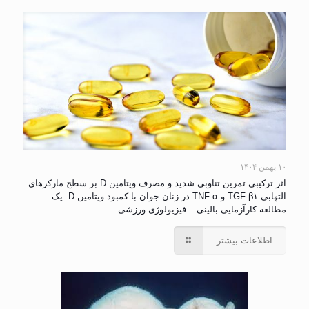
۱۰ بهمن ۱۴۰۴
اثر ترکیبی تمرین تناوبی شدید و مصرف ویتامین D بر سطح مارکرهای
التهابی TGF-β۱ و TNF-α در زنان جوان با کمبود ویتامین D: یک
مطالعه کارآزمایی بالینی – فیزیولوژی ورزشی
اطلاعات بیشتر