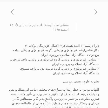
منتشر شده توسط
مدیر سایت
در
۲۸
اسفند ۱۳۹۵
دارا ترسیم۱ ؛ احمد همت فر۲ ؛ کمال عزیزبیگی بوکانی ۳
۱کارشناس‌ارشد فیزیولوژی ورزشی، گروه فیزیولوژی ورزشی، واحد
بروجرد، دانشگاه آزاد اسلامی، بروجرد، ایران
۲استادیار فیزیولوژی ورزشی، گروه فیزیولوژی ورزشی، واحد بروجرد،
دانشگاه آزاد اسلامی، بروجرد، ایران
۳استادیار فیزیولوژی ورزشی، گروه تربیت بدنی، واحد سنندج،
دانشگاه آزاد اسلامی، سنندج، ایران
نشریه علوم زیستی ورزشی
التهاب مزمن با خطر ابتلا به بیماری‌های مختلفی مانند اتروسکلروزیس
و دیابت مرتبط است. هدف از تحقیق حاضر بررسی تأثیر هشت هفته
تمرین مقاومتی بر تغییرات پروتئین واکنش‌پذیر C و سیستاتین C در
مردان ورزشکار بود. به همین منظور ۲۰ آزمودنی از والیبالیست‌های
شهرستان سنندج داوطلبانه در تحقیق شرکت کردند و به‌صورت