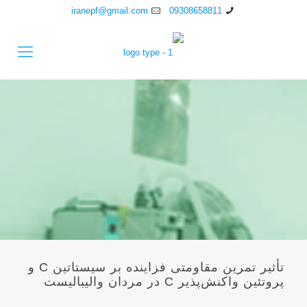
iranepf@gmail.com
09308658811
تأثیر تمرین مقاومتی فزاینده بر سیستاتین C و
پروتئین واکنش‌پذیر C در مردان والیبالیست