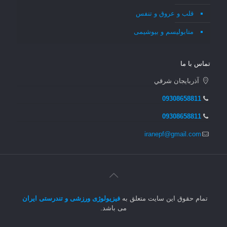
قلب و عروق و تنفس
متابولیسم و بیوشیمی
تماس با ما
آذربايجان شرقي
09308658811
09308658811
iranepf@gmail.com
تمام حقوق این سایت متعلق به
فیزیولوژی ورزشی و تندرستی ایران
می باشد.