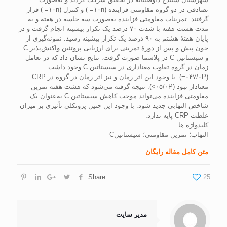
تصادفی در دو گروه مقاومتی فزاینده (۱۰n= ) و کنترل (۱۰n= ) قرار
گرفتند. تمرینات مقاومتی فزاینده به‌صورت سه جلسه در هفته و به
مدت هشت هفته با شدت ۷۰ درصد یک تکرار بیشینه انجام گرفت و در
پایان هفتۀ هشتم به ۹۰ درصد یک تکرار بیشینه رسید. نمونه‌گیری از
خون پیش و پس از دورۀ تمرینی برای ارزیابی پروتئین واکنش‌پذیر C
و سیستاتین C در پلاسما صورت گرفت. نتایج نشان داد که در تعامل
زمان در گروه تفاوت معناداری در سیستاتین C وجود داشت
(۰۴۷/۰P=). با وجود این اثر زمان و نیز اثر زمان در گروه در CRP
معنادار نبود (۰۵/۰P>). نتیجه گرفته می‌شود که هشت هفته تمرین
مقاومتی فزاینده می‌تواند موجب کاهش سیستاتین C به‌عنوان یک
شاخص التهابی جدید شود. با وجود این چنین پروتکلی تأثیری بر میزان
غلظت CRP پایه ندارد.
کلیدواژه ها
التهاب؛ تمرین مقاومتی؛ سیستاتینC
متن کامل مقاله رایگان
Share
25
مدیر سایت