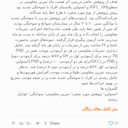
هدف از پژوهش حاضر بررسی اثر هشت ماه تمرین مقاومتی بر
سطوحIGF1 , GH و انسولین پلاسمای افراد با سوختگی شدید بود.
روش پژوهش از نوع مورد منفرد با طرح خط پایۀ چندگانۀ
شرکت‌کنندگان بود. آزمودنی‌های این پژوهش دو زن با سوختگی شدید
با میانگین سنی ۲۰ تا۳۰ سال در بیمارستان سوانح و سوختگی بودند،
که پس از تعیین خط پایه، طی هشت ماه مداخلۀ انفرادی، تمرینات
مقاومتی را انجام دادند و یک ماه پس از پایان مداخله به مدت دو ماه
پی‌درپی تحت آزمون پیگیری قرار گرفتند. نمونه‌های خونی به‌صورت
ناشتا و ۲۴ ساعت پس از تمرینات در پایان هر ماه گرفته شد. تحلیل
دیداری، تمرینات مقاومتی در هر دو آزمودنی موجب تغییر در PND
(75 درصد برای آزمودنی اول در GH و ۵/۸۷ درصد برای آزمودنی دوم)
و PND در ( IGF1برای هر دو آزمودنی۱۰۰ درصد) و PND (انسولین
آزمودنی اول ۵/۶۲ درصد و در آزمودنی دوم۵۰ درصد) شد. به‌نظر
می‌رسد تمرین مقاومتی طولانی‌مدت موجب افزایش هورمون‌ها و
عامل رشدی در افراد با سوختگی شدید شده و در نتیجه موجب تسریع
در بهبود جراحت‌ها شود.
کلیدواژه ها
انسولین؛ پژوهش مورد منفرد؛ تمرین مقاومتی؛ سوختگی؛ عوامل
رشدی
متن کامل مقاله رایگان
Share
65