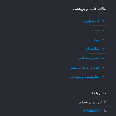
مقالات علمی و پژوهشی
ایمونولوژی
تغذیه
زنان
سالمندان
عصبی-عضلانی
قلب و عروق و تنفس
متابولیسم و بیوشیمی
تماس با ما
آذربايجان شرقي
09308658811