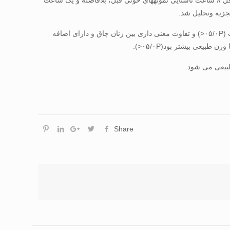
سن: ۴/۲۵ سال) شرکت کردند. بعد از اندازه­گیری حداکثر اکسیژن مصرفی، آزمودنی­ها به فعالیت حاد هوازی بر روی تردمیل پرداختند. پس از حداقل ۸ ساعت ناشتایی نمونه­های خونی قبل، بلافاصله و یک ساعت
تجزیه وتحلیل شد.
یافته ها: در سطح پایه مقدار آیریزین در زنان با وزن طبیعی نسبت به زنان چاق بیشتر بود(۰۵/۰P<). آیریزین پلاسمایی بعد از ورزش افزایش یافت (۰۵/۰P<) و تفاوت معنی داری بین زنان چاق و دارای اضافه
بیعی می شود.
Share