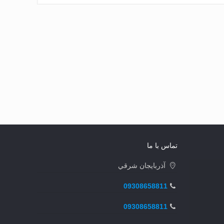
تماس با ما
آذربايجان شرقي
09308658811
09308658811