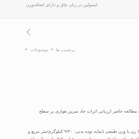
انسولین در زنان چاق و دارای اضافه‌وزن
برچسب ها
موضوعات
مطالعه حاضر ارزیابی اثرات حاد تمرین هوازی بر سطح
مواد و روشها: در این مطالعه نیمه تجربی با طرح پیش-پس آزمون، ۱۲ زن چاق (نمایه توده بدنی: ۴/۳۲ کیلوگرم/متر مربع و سن: ۵/۲۷ سال) و ۱۲ زن با وزن طبیعی (نمایه توده بدنی: ۹/۲۰ کیلوگرم/متر مربع و