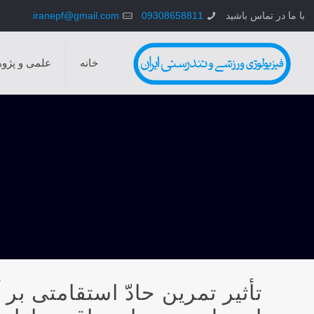
با ما در تماس باشید
09308658811
iranepf@gmail.com
خانه
علمی و پژو
تأثیر تمرین حادّ استقامتی بر