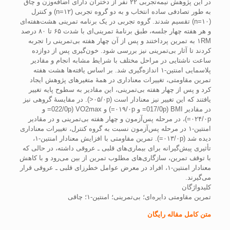
در این پژوهش نیمه‌تجربی ۲۲ نفر از دختران دارای اضافه‌وزن و چاق
به طور تصادفی ساده انتخاب و به دو گروه تجربی (۱۲=n) و کنترل
(۱۰=n) تقسیم شدند. گروه تجربی در یک برنامه تمرینی هشت‌هفته‌ای
و هر هفته چهار جلسه، طبق برنامۀ تمرینی‌ای با شدت ۶۵ تا ۸۰ درصد
۱RM به تمرین پرداختند و پس از آن چهار هفته بی‌تمرینی را تجربه
کردند تا آثار بی‌تمرینی نیز بررسی شود. خون‌گیری پس از دوازده
ساعت ناشتایی در مراحل مختلف با شرایط مشابه انجام و مقادیر
پلاسمایی امنتین-۱ اندازه‌گیری شد. بر اساس یافته‌ها هشت هفته
تمرین مقاومتی، تغییرات معناداری در همۀ متغیرهای پژوهش ایجاد
کرد و پس از چهار هفته بی‌تمرینی، این مقادیر به سطوح پایه تغییر
یافتند که این تغییر نیز معنادار است (۰۵/۰p<). در مقایسۀ گروهی نیز
در مقادیر BMI (017/0p= و ۰۱۹/۰p=) و VO2max (022/0p= و
۰۲۴/۰p=)، در مرحله پس‌آزمون و چهار هفته بی‌تمرینی و در مقادیر
امنتین-۱ در مرحله پس‌آزمون نسبت به گروه کنترل، تغییرات معناداری
دیده شد (۰۱۳/۰p=). تمرین مقاومتی با افزایش معنادار امنتین-۱،
تأثیری پیش‌گیرانه برای بیماری‌های قلبی ـ عروقی داشته، در حالی که
با توقف تمرین، سازگاری‌های مطلوب تمرین از بین می‌رود و با کاهش
معنادار امنتین-۱، افراد در معرض عوامل خطرزای قلبی ـ عروقی قرار
می‌گیرند.
کلیدواژگان
تمرین مقاومتی دایره‌ای؛ بی‌تمرینی؛ امنتین-۱؛ چاقی
متن کامل مقاله رایگان