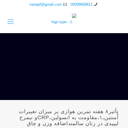
iranepf@gmail.com
09308658811
تأثير۸ هفته تمرين هوازی بر ميزان تغييرات
اُمنتين‌ـ۱،مقاومت به انسولين،CRPو نيمرخ
ليپيدی در زنان سالمنداضافه وزن و چاق