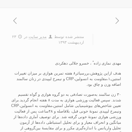
منتشر شده توسط
مدیر سایت
در
۲۳
اردیبهشت ۱۳۹۳
*
مهدی نمازی زاده
، خسرو جلالی دهکردی
هدف ازاين پژوهش،بررسياثر۸ هفته تمرين هوازی بر ميزان تغييرات
امنتين‌ـ۱،مقاومت به انسولين،CRP و نيمرخ ليپيدی در زنان سالمند
اضافه وزن و چاق بود.
۳۰ زن سالمند به‌صورت تصادفی به دو گروه هوازی و گواه تقسيم
شدند. سپس فعاليت ورزشی هوازی به مدت ۸ هفته انجام گرديد.برای
تعيين شاخص‌های بيوشيميايی شامل امنتين،مقاومت به انسولين،CRP
ونيمرخ ليپيدی نمونۀ خونی قبل، بلافاصله و ۴۸ساعت پس از فعاليت
ورزشی هوازی نمونۀ خونی گرفته شد. برای توصيف آماری داده‌ها از
ميانگين و انحراف معيار و برای تحليل استنباطی داده‌ها از آزمون
تحليل واريانس با اندازه‌گيری مکرر و برای مقايسۀ بين‌گروهی از