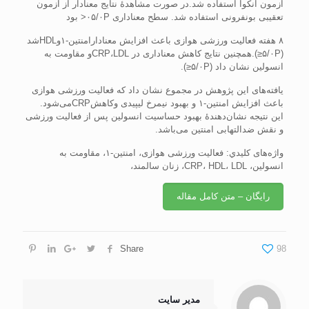
آزمون آنکوا استفاده شد.در صورت مشاهدۀ نتايج معنادار از آزمون
تعقيبی بونفرونی استفاده شد. سطح معناداری ۰۵/۰P< بود
۸ هفته فعاليت ورزشی هوازی باعث افزايش معنادارامنتين-۱وHDLشد
(۵/۰P≤).همچنين نتايج کاهش معناداری در CRP،LDLو مقاومت به
انسولين نشان داد (۵/۰P≤).
يافته‌های اين پژوهش در مجموع نشان داد که فعاليت ورزشی هوازی
باعث افزايش امنتين-۱ و بهبود نيمرخ ليپيدی وکاهشCRPمی‌شود.
اين نتيجه نشان‌دهندۀ بهبود حساسيت انسولين پس از فعاليت ورزشی
و نقش ضدالتهابی امنتين می‌باشد.
واژه‌های كليدي: فعاليت ورزشی هوازی، امنتين-۱، مقاومت به
انسولين، CRP، HDL، LDL، زنان سالمند،
رایگان – متن کامل مقاله
Share
98
مدیر سایت