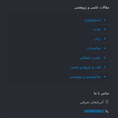
مقالات علمی و پژوهشی
ایمونولوژی
تغذیه
زنان
سالمندان
عصبی-عضلانی
قلب و عروق و تنفس
متابولیسم و بیوشیمی
تماس با ما
آذربايجان شرقي
09308658811