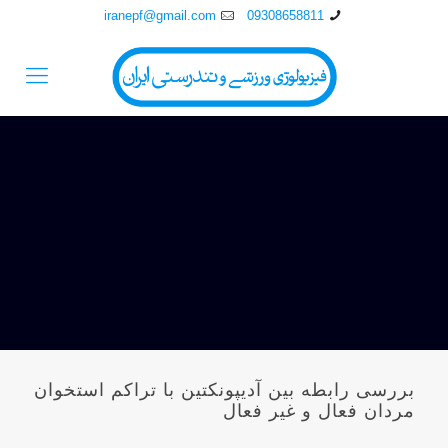
iranepf@gmail.com
09308658811
بررسی رابطه بین آدیپونکتین با تراکم استخوان
مردان فعال و غیر فعال