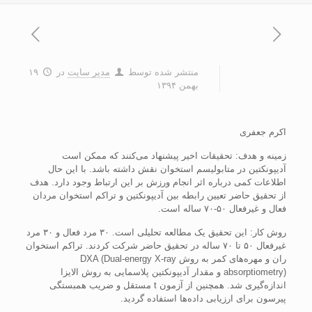
منتشر شده توسط
مدیر سایت
در
۱۹
بهمن ۱۳۹۴
اکرم جعفری
زمینه و هدف: تحقیقات اخیر پیشنهاد می‌کنند که ممکن است
آدیپونکتین در متابولیسم استخوان نقش داشته باشد. با این حال
اطلاعات کمی درباره اثر انجام ورزش بر این ارتباط وجود دارد. هدف
از تحقیق حاضر تعیین رابطه بین آدیپونکتین و تراکم استخوان مردان
فعال و غیرفعال ۵۰-۷۰ ساله است.
روش کار: این تحقیق یک مطالعه تحلیلی است. ۳۰ مرد فعال و ۳۰ مرد
غیرفعال ۵۰ تا ۷۰ ساله در تحقیق حاضر شرکت کردند. تراکم استخوان
ران و مهره‌های کمر به روش DXA (Dual-energy X-ray
absorptiometry) و مقدار آدیپونکتین پلاسمایی به روش الایزا
اندازه‌گیری شد. همچنین از آزمون t مستقل و ضریب همبستگی
پیرسون برای ارزیابی داده‌ها استفاده گردید.