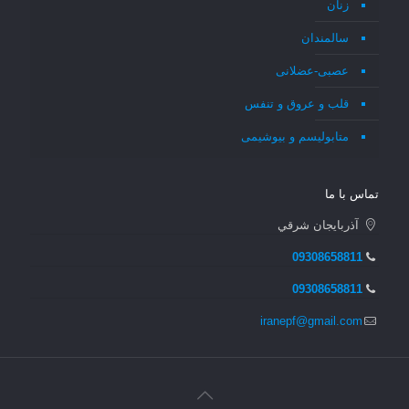
زنان
سالمندان
عصبی-عضلانی
قلب و عروق و تنفس
متابولیسم و بیوشیمی
تماس با ما
آذربايجان شرقي
09308658811
09308658811
iranepf@gmail.com