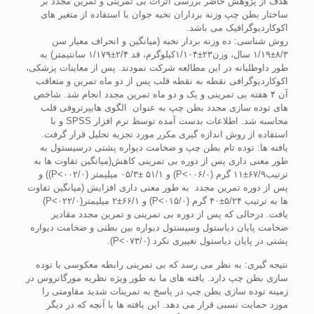
هدف از پژوهش حاضر بررسی اثرات بی تمرینی و تمرین مجدد بر
ساختار بطن چپ وزنه برداران نخبه جوان با استفاده از متغیر های
اکوکاردیوگرافیک می باشد.
روش شناسی: ده وزنه بردار نخبه (میانگین و انحراف معیار سن
۸/۳±۱/۱۹ سال، وزن۲۳±۱/۱۰۴کیلوگرم، قد ۲/۴±۱/۱۷۹ سانتیمتر) به
طور داوطلبانه در این مطالعه شرکت نمودند. پس از معاینات پزشکی،
اکوکاردیوگرافی نقطه به نقطه قلب پس از دو ماه تمرین و متعاقب
آن ۴ هفته بی تمرینی و یک و دو ماه تمرین مجدد انجام شد. شاخص
های توده سازی مجدد بطن چپ به عنوان الگوی هایپرتروفی قلب
محاسبه شد. اطلاعات بدست آمده توسط نرم افزار SPSS و با
استفاده از روش اندازه گیری مکرر مورد تجزیه تحلیل قرار گرفت.
یافته‏ ها: توده تام بطن چپ و ضخامت دیواره پشتی درسیستول به
طور معنی داری پس از دوره بی تمرینی کاهش(میانگین تفاوت ها به
ترتیب۶۷/۹±۱۱ گرم (۰۰۶/۰>P) و ۵۱/۱ ±۰۵/۳ میلیمتر (۰۰۲/۰>P)) و
پس از دوره تمرین مجدد به طور معنی داری افزایش (میانگین تفاوت
ها به ترتیب ۵/۲۴±۴۰ گرم (۰۱۵/۰>P) و ۶۶/۱±۲ میلیمتر(۰۲۲/۰>P)
یافت. درحالی که پس از دوره بی تمرینی و تمرین مجدد مقادیر
ضخامت پایان دیاستول وسیستول دیواره بین بطنی و ضخامت دیواره
پشتی در پایان دیاستول تغییری نکرد (۰۷۳/۰>P).
نتیجه ‏گیری: به نظر می رسد که بی تمرینی رابطه معکوسی با توده
سازی بطن چپ دارد. یافته های ما به طور ویژه نظریه مورگانروس در
زمینه توده سازی بطن چپ در پاسخ به تمرینات شدید مقاومتی را
مورد حمایت نسبی قرار می دهد. این یافته ها با آنچه که در دیگر