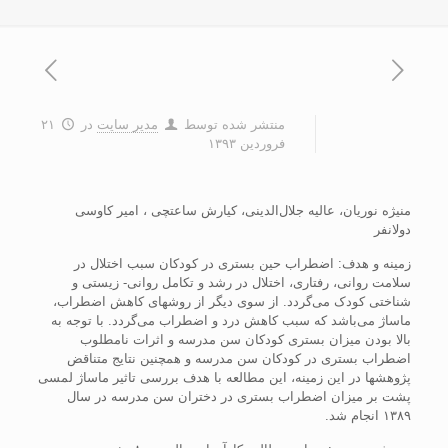
منتشر شده توسط
مدیر سایت
در
۲۱
فروردین ۱۳۹۳
منيژه نوريان، عاليه جلال‌الدينی، کيارش ساعتچی ، امير کاوسی
دولانفر
زمينه و هدف: اضطراب حين بستری در کودکان سبب اختلال در
سلامت روانی، رفتاری، اختلال در رشد و تکامل روانی- زيستی و
شناختی کودک می‌گردد. از سوی ديگر از روشهای کاهش اضطراب،
ماساژ می‌باشد که سبب کاهش درد و اضطراب می‌گردد. با توجه به
بالا بودن ميزان بستری کودکان سن مدرسه و اثرات نامطلوب
اضطراب بستری در کودکان سن مدرسه و همچنين نتايج متناقض
پژوهشها در اين زمينه، اين مطالعه با هدف بررسی تاثير ماساژ لمسی
پشت بر ميزان اضطراب بستری در دختران سن مدرسه در سال
۱۳۸۹ انجام شد.