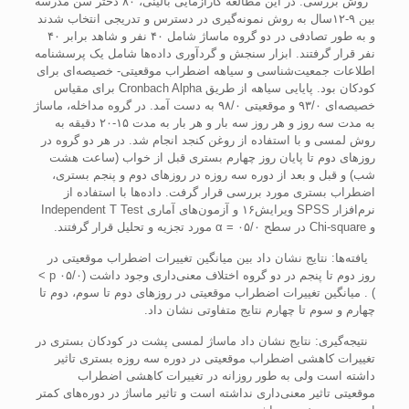
روش بررسی: در اين مطالعه کارآزمايی بالينی، ۸۰ دختر سن مدرسه
بين ۹-۱۲سال به روش نمونه‌گيری در دسترس و تدريجی انتخاب شدند
و به طور تصادفی در دو گروه ماساژ شامل ۴۰ نفر و شاهد برابر ۴۰
نفر قرار گرفتند. ابزار سنجش و گردآوری داده‌ها شامل يک پرسشنامه
اطلاعات جمعيت‌شناسی و سياهه اضطراب موقعيتی- خصيصه‌ای برای
کودکان بود. پايايی سياهه از طريق Cronbach Alpha برای مقياس
خصيصه‌ای ۹۳/۰ و موقعيتی ۹۸/۰ به دست آمد. در گروه مداخله، ماساژ
به مدت سه روز و هر روز سه بار و هر بار به مدت ۱۵-۲۰ دقيقه به
روش لمسی و با استفاده از روغن کنجد انجام شد. در هر دو گروه در
روزهای دوم تا پايان روز چهارم بستری قبل از خواب (ساعت هشت
شب) و قبل و بعد از دوره سه روزه در روزهای دوم و پنجم بستری،
اضطراب بستری مورد بررسی قرار گرفت. داده‌ها با استفاده از
نرم‌افزار SPSS ويرايش۱۶ و آزمون‌های آماری Independent T Test
و Chi-square در سطح ۰۵/۰ = α مورد تجزيه و تحليل قرار گرفتند.
يافته‌ها: نتايج نشان داد بين ميانگين تغييرات اضطراب موقعيتی در
روز دوم تا پنجم در دو گروه اختلاف معنی‌داری وجود داشت (۰۵/۰ p ˂
) . ميانگين تغييرات اضطراب موقعيتی در روزهای دوم تا سوم، دوم تا
چهارم و سوم تا چهارم نتايج متفاوتی نشان داد.
نتيجه‌گيری: نتايج نشان داد ماساژ لمسی پشت در کودکان بستری در
تغييرات کاهشی اضطراب موقعيتی در دوره سه روزه بستری تاثير
داشته است ولی به طور روزانه در تغييرات کاهشی اضطراب
موقعيتی تاثير معنی‌داری نداشته است و تاثير ماساژ در دوره‌های کمتر