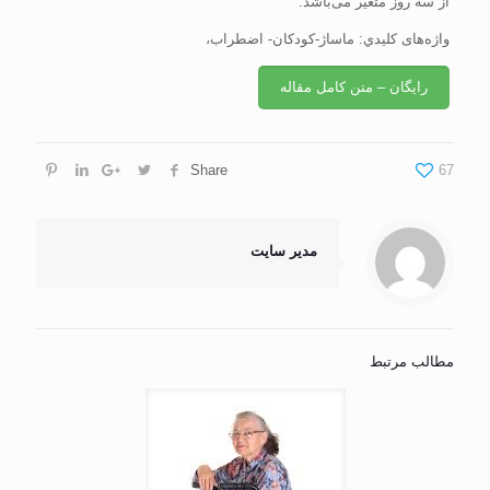
از سه روز متغير می‌باشد.
واژه‌های كليدي: ماساژ-کودکان- اضطراب،
رایگان – متن کامل مقاله
Share
67
مدیر سایت
مطالب مرتبط