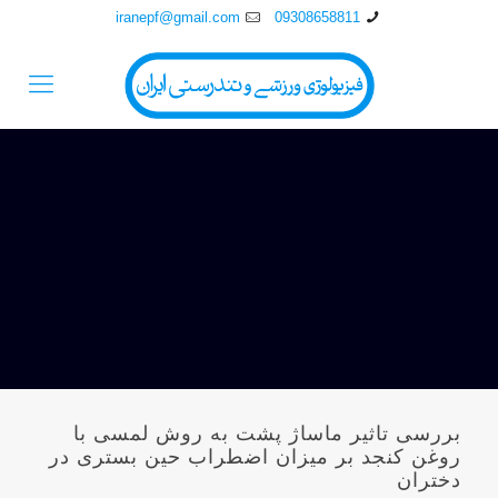
iranepf@gmail.com
09308658811
بررسی تاثير ماساژ پشت به روش لمسی با
روغن کنجد بر ميزان اضطراب حين بستری در
دختران