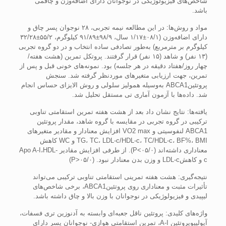
شاخص‌های فيزيولوژيکی در نوجوانان دارای اضافه‌وزن و چاقمی
باشد.
مواد و روش‌ها: در اين مطالعه نيمه تجربی، ۲۸ نوجوان پسر چاق و
دارای اضافه‌وزن (۰۸/۱±۱/۱۷ سال، ۹۸/۹±۹۱/۸۹ کيلوگرم، ۵۵/۲±۳۲/۲۸
کيلوگرم بر مترمربع) به‌طور تصادفی ساده انتخاب و در دو گروه تجربی
(۱۳ نفر) و شاهد (۱۵ نفر) قرار گرفتند. پروتکل تمرين (هشت هفته/
چهار روز/هفتاد دقيقه در هر جلسه) بود. نمونه‌های خونی قبل و پس از
تمرين، جهت ارزيابی متغيرهای موردنظر گرفته شد. سنجش
پروتئينABCA1 به‌وسيله هموليز سلولی و روش الايزای حساس انجام
شد. داده‌ها با آزمون آماری تی مستقل تحليل شد.
يافته‌ها: نتايج نشان داد بعد از هشت هفته تمرين استقامتی تناوبی
ترکيبی در گروه تجربی در مقايسه با گروه شاهد، مقدار پروتئين
ABCA1 لنفوسيتی و VO2 max افزايش معنادار و مقادير متغيرهای
TG، TC، LDL-c/HDL-c، TC/HDL-c، BF%، BMI و WC کاهش
معناداری داشته‌اند (۰۵/۰>P). از طرفی افزايش مقادير Apo A-I،HDL-
c و کاهشLDL-c و وزن بدن معنادار نبود. (۰۵/۰<P)
نتيجه‌گيری: هشت هفته تمرينی استقامتی تناوبی ترکيبی می‌تواند
تأثيرات مثبت و معناداری روی پروتئينABCA1، برخی شاخص‌های
ليپيدی و فيزيولوژيکی در نوجوانان با وزن بالا و چاق داشته باشد.
واژه‌های کلیدی: پروتئين ناقل جعبه‌ای وابسته به آدنوزين تری فسفات،
آپوليپوپروتئين A-I، تمرين استقامتی هوازی- نوجوانان پسر دارای