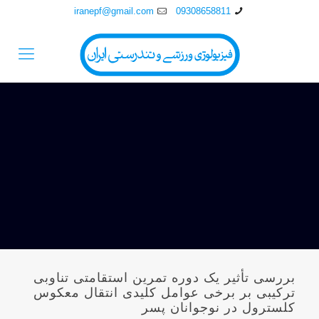
iranepf@gmail.com
09308658811
بررسی تأثير يک دوره تمرين استقامتی تناوبی
ترکيبی بر برخی عوامل کليدی انتقال معکوس
کلسترول در نوجوانان پسر