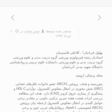
منتشر شده توسط
مدیر سایت
در
۱۰
خرداد ۱۳۹۴
بهلول قربانيان* ، آقاعلی قاسم‌نيان
استاديار رشته فيزيولوژی ورزشی گروه تربيت بدنی و علوم ورزشی
گروه تربيت بدنی و علوم ورزشی دانشکده علوم تربيتی و روانشناسی
دانشگاه شهيد مدنی آذربايجان
مجله پزشکی ارومیه
يش‌زمينه و هدف: پروتئين ABCA1 عضو خانواده ناقل‌های غشايی
(ABC) نقش محوری در انتقال معکوس کلسترول، نوآرايیHDL-C و
پيشگيری از بيماری عروق کرونر (CAD) دارد. هدف اين مطالعه
بررسی اثرات هشت هفته تمرين ترکيبی تناوبی بر مقادير برخی
عوامل کليدی در انتقال معکوس کلسترول ازجمله بيان پروتئين
ABCA1 لنفوسيتی، ApoA-I، پروفايل‌های چربی خون و برخی