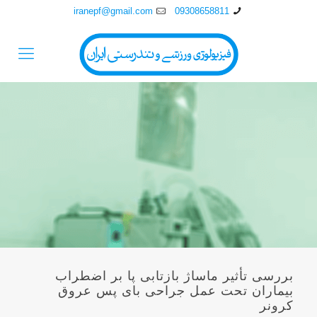
iranepf@gmail.com
09308658811
بررسی تأثير ماساژ بازتابی پا بر اضطراب
بيماران تحت عمل جراحی بای پس عروق
کرونر