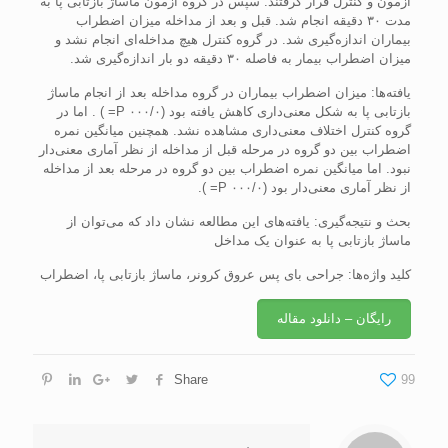
آزمون و کنترل قرار گرفتند. سپس در گروه آزمون ماساژ بازتابی پا به
مدت ۳۰ دقيقه انجام شد. قبل و بعد از مداخله ميزان اضطراب
بيماران اندازه‌گيری شد. در گروه کنترل هيچ مداخله‌ای انجام نشد و
ميزان اضطراب بيمار به فاصله ۳۰ دقيقه دو بار اندازه‌گيری شد.
يافته‌ها: ميزان اضطراب بيماران در گروه مداخله بعد از انجام ماساژ
بازتابی پا به شکل معنی‌داری کاهش يافته بود (۰۰۰/۰ P= ) . اما در
گروه کنترل اختلاف معنی‌داری مشاهده نشد. همچنين ميانگين نمره
اضطراب بين دو گروه در مرحله قبل از مداخله از نظر آماری معنی‌دار
نبود. اما ميانگين نمره اضطراب بين دو گروه در مرحله بعد از مداخله
از نظر آماری معنی‌دار بود (۰۰۰/۰ P= ).
بحث و نتيجه‌گيری: يافته‌های اين مطالعه نشان داد که می‌توان از
ماساژ بازتابی پا به عنوان يک مداخل
کليد واژه‌ها: جراحی بای پس عروق کرونر، ماساژ بازتابی پا، اضطراب
رایگان – دانلود مقاله
Share
99