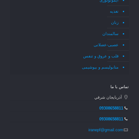
ایمونولوژی
تغذیه
زنان
سالمندان
عصبی-عضلانی
قلب و عروق و تنفس
متابولیسم و بیوشیمی
تماس با ما
آذربايجان شرقي
09308658811
09308658811
iranepf@gmail.com