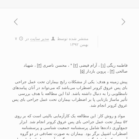
منتشر شده توسط
مدیر سایت
در
۷
بهمن ۱۳۹۲
فاطمه ريگی
[۱]
، آرام فيضی
[۲]
* ، محسن ناصری
[۳]
، شهياد
صالحی
[۴]
، پروين بازدار
[۵]
پيش زمينه و هدف: يکی از مشکلات رايج بيماران تحت عمل جراحی
بای پس عروق کرونر اضطراب می‌باشد که می‌تواند در آنان پيامدهای
نامطلوبی را به دنبال داشته باشد. لذا اين مطالعه با هدف بررسی
تأثير ماساژ بازتابی پا بر اضطراب بيماران تحت عمل جراحی بای پس
عروق کرونر انجام شد.
مواد و روش کار: اين مطالعه يک کارآزمايی بالينی است که بر روی
۵۲ بيمار تحت عمل جراحی بای پس عروق کرونر انجام شد. ابزار
جمع‌آوری داده‌ها شامل پرسشنامه جمعيت شناسی و پرسشنامه
اضطراب اشپيل برگر بود. بيماران به صورت تصادفی در دو گروه