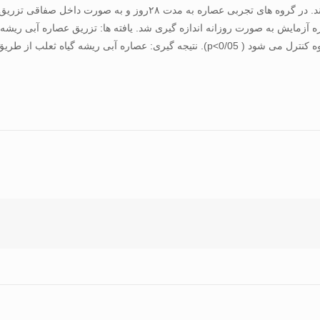
(دريافت کننده mg/kg 80 عصاره آبی ريشه گياه ثعلب) تقسيم شدند. در 
ه آزمايش به صورت روزانه اندازه گيری شد. يافته ها: تزريق عصاره آبی ريشه
سرمی لپتين و کاهش معنادار دريافت غذا و وزن بدن نسبت به گروه کنترل می شود ( 0/05