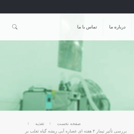
درباره ما
تماس با ما
صفحه نخست
تغذیه
بررسی تأثير تيمار ۴ هفته ای عصاره آبی ريشه گياه ثعلب بر