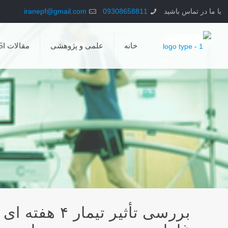
با ما در تماس باشید
09308658811
iranepf@gmail.com
خانه
علمی و پژوهشی
مقالات ISI
بررسی تأثير ت