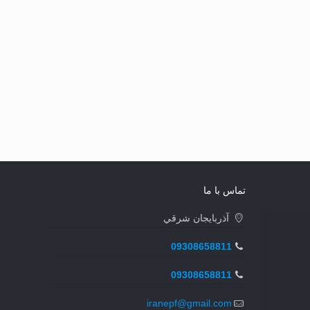
تماس با ما
آذربايجان شرقي
09308658811
09308658811
iranepf@gmail.com