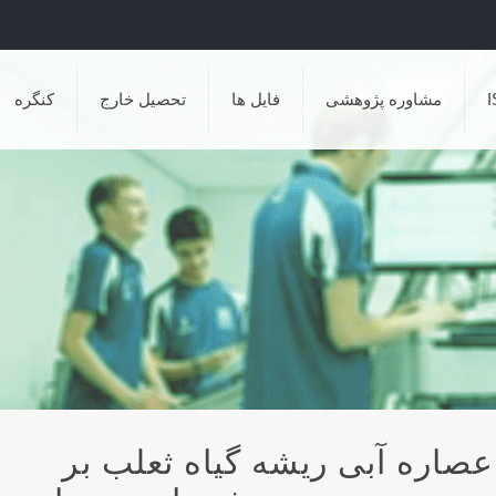
مشاوره پژوهشی
فایل ها
تحصیل خارج
کنگره
يمار ۴ هفته ای عصاره آبی ريشه گياه ثعلب بر