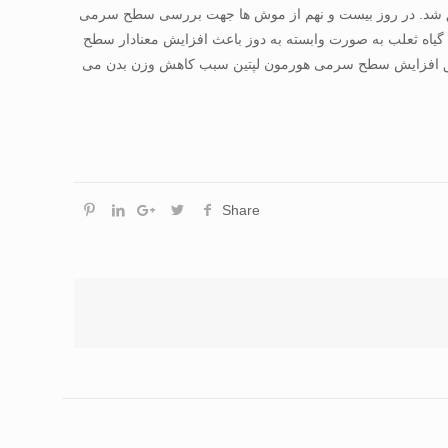
گروه های تجربی عصاره به مدت ۲۸روز و به صورت داخل صفاقی تزريق شد. در روز بيست و نهم از موش ها جهت بررسی سطح سرمی
 گياه ثعلب به صورت وابسته به دوز باعث افزايش معنادار سطح
p<). نتيجه گيری: عصاره آبی ريشه گياه ثعلب از طريق افزايش سطح سرمی هورمون لپتين سبب کاهش وزن بدن می
Share