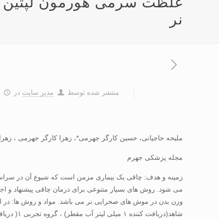
غلظت سرمی هورمون لپتين و
نر
منتشر شده توسط
مدیر سایت
در
۵
مليحه حاجيانی، حسين کارگر جهرمی*، زهرا کارگر جهرمی ، زهرا 
مجله پزشکی جهرم
زمينه و هدف: چاقی يک بيماری مزمن است که شيوع آن در سراسر ج
می شود. روش های بسيار متنوعی برای درمان چاقی پيشنهاد و اج