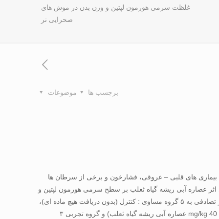
غلظت سرمی هورمون لپتين و وزن بدن در موش های
صحرايی نر
برچسب ها
موضوعات
، بيماری های قلبی – عروقی، فشارخون و برخی از سرطان ها
اثر عصاره آبی ريشه گياه ثعلب بر سطح سرمی هورمون لپتين و
وزن بدن در موش های صحرايی نر می باشد. مواد و روش ها: در اين تحقيق تجربی ۵۰ سر موش صحرايی نر بالغ از نژاد ويستار انتخاب و به طور تصادفی به ۵ گروه مساوی : کنترل (بدون دريافت هيچ ماده ای)،
شاهد(دريافت کننده ۱ ميلی ليتر آب مقطر) ، گروه تجربی ۱( دريافت کننده mg/kg 20 عصاره آبی ريشه گياه ثعلب)، گروه تجربی ۲(دريافت کننده mg/kg 40 عصاره آبی ريشه گياه ثعلب) و گروه تجربی ۳