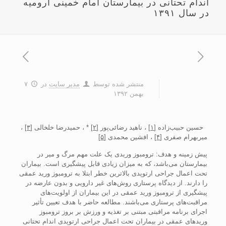
اندام تحتانی در بيمارستان امام خمينی اروميه
در سال ۱۳۹۱
منتشر شده توسط
مدیر سایت
در
۷
بهمن ۱۳۹۲
حسين حبيب‌زاده
[۱]
، ناهيد رضائی‌پور
[۲]
* ، حميدرضا خلخالی
[۳]
،
ميربهرام صفری
[۴]
، افشين محمدی
[۵]
پيش زمينه و هدف: ترومبوز وريدی يک علت مهم مرگ و مير در
بيمارستان می‌باشد، که به ميزان زيادی قابل پيشگيری است. بيماران
تحت اعمال جراحی ارتوپدی بالاترين خطر ابتلا به ترومبوز وريد عمقی
را دارند. از ديدگاه پرستاری روش‌های غير دارويی و بدون عارضه در
پيشگيری از ترومبوز وريد عمقی در اين بيماران از اولويت‌های
مراقبت‌های پرستاری می‌باشند. مطالعه حاضر با هدف تعيين تأثير
اجرای برنامه مراقبتی مبتنی بر تغذيه و ورزش بر بروز ترومبوز
وريدهای عمقی در بيماران تحت اعمال جراحی ارتوپدی اندام تحتانی