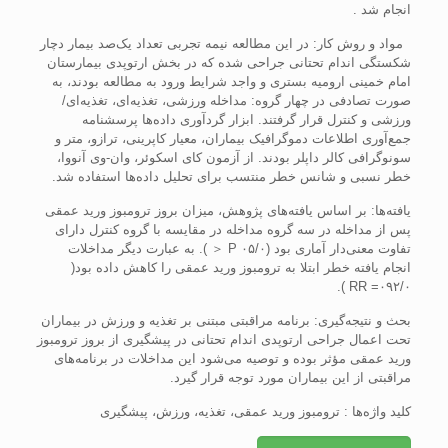
انجام شد .
مواد و روش کار: در اين مطالعه نيمه تجربی تعداد يک‌صد بيمار دچار
شکستگی اندام تحتانی جراحی شده که در بخش ارتوپدی بيمارستان
امام خمينی اروميه بستری و واجد شرايط ورود به مطالعه بودند، به
صورت تصادفی در چهار گروه: مداخله ورزشی، تغذيه‌ای، تغذيه‌ای/
ورزشی و کنترل قرار گرفتند. ابزار گردآوری داده‌ها پرسشنامه
جمع‌آوری اطلاعات دموگرافيک بيماران، معيار کاپرينی، ترازو، متر و
سونوگرافی کالر داپلر بودند. از آزمون کای اسکوئر، وان-وی آنووا،
خطر نسبی و شانس خطر منتسب برای تحليل داده‌ها استفاده شد.
يافته‌ها: بر اساس يافته‌های پژوهش، ميزان بروز ترومبوز وريد عمقی
پس از مداخله در سه گروه مداخله در مقايسه با گروه کنترل دارای
تفاوت معنی‌دار آماری بود (۰۵/۰ P ＜ ). به عبارت ديگر مداخلات
انجام يافته خطر ابتلا به ترومبوز وريد عمقی را کاهش داده بود(
۰۹۲/۰= RR ).
بحث و نتيجه‌گيری: برنامه مراقبتی مبتنی بر تغذيه و ورزش در بيماران
تحت اعمال جراحی ارتوپدی اندام تحتانی در پيشگيری از بروز ترومبوز
وريد عمقی مؤثر بوده و توصيه می‌شود اين مداخلات در برنامه‌های
مراقبتی از اين بيماران مورد توجه قرار گيرد.
کليد واژه‌ها : ترومبوز وريد عمقی، تغذيه، ورزش، پيشگيری