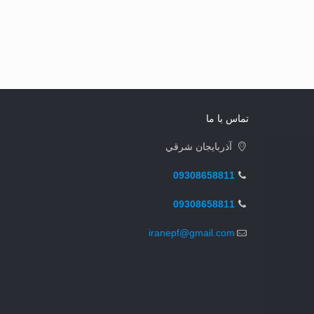
تماس با ما
آذربايجان شرقي
09308658811
09308658811
iranepf@gmail.com