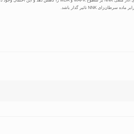
نتیجه گیری:نتایج مطالعات نشان دادند،تمرین شنا می‌تواند تا حدودی آثار