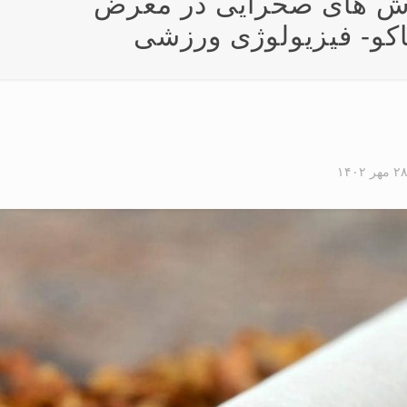
M و MDA در موش های صحرایی در معرض
اکو- فیزیولوژی ورزشی
۲ مهر ۱۴۰۲