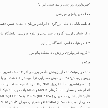
*فیزیولوژی ورزشی و تندرستی ایران*
مجله فیزیولوژی ورزشی
فاطمه بابایی ۱ علی برزگری ۲ ابراهیم نوریان ۳ محمد حسن دشتی خویدکی ۳
۱ کارشناس ارشد، گروه تربیت بدنی و علوم ورزشی، دانشگاه پیام نور، صندوق پستی ۳۶۹۷-۱۹۳۹۵ تهران، ایران
۲ عضو هیات علمی دانشگاه پیام نور
۳ گروه فیزیولوژی ورزش ، دانشگاه پیام نور
چکیده
هدف و زمینه:هدف از پژوهش حاضر بررسی اثر ۱۲ هفته تمرین شنای زیر بیشینه بر نشانگرهای زیستی MAPK و MDA در موش های صحرایی در معرض نیتروزآمین کتون مشتق از تنباکو بود.
انجام شد و سطوح نشانگرهای MAPK و MDA بافت ریه با تکنیک الایزا، اندازه گیری شد. جهت تجزیه و تحلیل داده ها از آنالیز واریانس یک طرفه و توکی استفاده شد.
معنی‌دار بود(۰۰۱/۰=P)(001/0=P) و همچنین، میزان کاهش MDA در گروه-های شنا و شنا + مداخله NNK نسبت به گروه مداخله NNK معنی‌دار بود (۰۰۱/۰=P)(001/0=P).