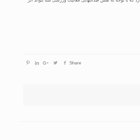
 منفی NNK بر سطوح MAPK و MDA را کاهش دهد و این احتمال وجود دارد که با توجه به نقش ضدالتهابی فعالیت ورزشی شنا بتواند اثر
Share