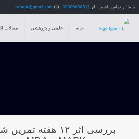
با ما در تماس باشید
09308658811
iranepf@gmail.com
خانه
علمی و پژوهشی
مقالات ISI
بررسی اثر ۱۲ هفته 