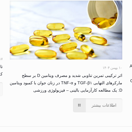
۱۷ آبان ۴
A
تا
۱۰ بهمن ۱۴۰۴
کل
اثر ترکیبی تمرین تناوبی شدید و مصرف ویتامین D بر سطح
مارکرهای التهابی TGF-β۱ و TNF-α در زنان جوان با کمبود ویتامین
D: یک مطالعه کارآزمایی بالینی – فیزیولوژی ورزشی
اطلاعات بیشتر