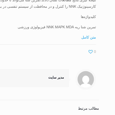
کارسینوژنیک NNK را کنترل و در محافظت از سیستم تنفسی در برابر ماده سرطان‌زای NNK تاثیر گذار باشد.
کلیدواژه‌ها
تمرین شنا ریه NNK MAPK MDA فیزیولوژی ورزشی
متن کامل
0
مدیر سایت
مطالب مرتبط