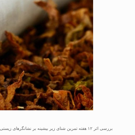
بررسی اثر ۱۲ هفته تمرین شنای زیر بیشینه بر نشانگرهای زیستی MAPK و MDA در موش های صحرایی در معرض نیتروزآمین کتون مشتق از تنباکو- فیزیولوژی ورزشی