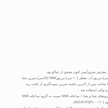
روش پژوهش: ۴۸ سر موش صحرایی نژاد ویستار ۸-۶ هفته ای با محدوده وزنی ۲۶ ± ۱۰۵ گرم خریداری و به طور تصادفی به ۵ گروه کنترل (۸ سر)،تزریق آب مقطر (۱۰ سر)،تزریقNNK (10سر)،تمرین شنا
(۱۰ سر)،تمرین شنا + تزریق NNK (10سر)، تقسیم شدند. برنامه تمرینی شامل ۱۲ هفته تمرین شنا با شدت زیر بیشینه (پنج روز در هفته) بود. ۴۸ ساعت پس از آخرین جلسه تمرین نمونه‌گیری از بافت ریه
نتایج: نتایج نشان داد میزان MAPK (001/0P= ) وMDA(000/0P= )در بین گروه ‌ها معنی دار بود.نتایج آزمون توکی نشان داد که کاهش MAPK در گروه‌های شنا و شنا + مداخله NNK نسبت به گروه مداخله NNK