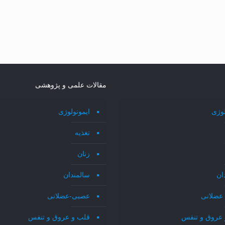
مقالات علمی و پژوهشی
لوژی
ایمونولوژی
تغذیه
زنان
ان
سالمندان
عضلانی
عصبی-عضلانی
 عروق و تنفس
قلب و عروق و تنفس