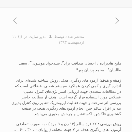
منتشر شده توسط
مدیر سایت
در
۱۱
اردیبهشت ۱۳۹۳
*۳
۲
۱
مليح هاديزاده
، احسان صداقت نژاد
، سيدجواد موسوی
، سعيد
۵
۴
طالبيان
، محمد پرنيان پور
زمينه و هدف:
آزمون‌های ردگيری هدف، روش شناخته شده‌ای برای
اندازه گيری و کمی کردن عملکرد سيستم عصبی- عضلانی است که
در مطالعات متعددی جهت ارزيابی استراتژی‌های کنترل عصبی-
عضلانی مورد استفاده قرار گرفته است. هدف از مطالعه حاضر
بررسی اثر سرعت و جهت فعاليت ايزومتريک تنه بر روی کنترل پذيری
تنه در افراد سالم حين انجام آزمون‌های ردگيری هدف در صفحه
گشتاوری فلکشن- اکستنشن و چرخش محوری می‌باشد.
روش
بررسی
:
۲۲ فرد سالم (۱۳ زن و ۹ مرد ) ، به صورت تصادفی
آزمون ‌ های ردگيری هدف در ۷ جهت مختلف ( زوايای ۰ ، ۳۰ ، ۶۰ ، …