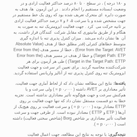
و ۱۸۰ درجه ) ، در سطح ۰ تا ۸۰ درصد حداکثر فعاليت ارادی و در
وضعيت ايستاده مستقيم را انجام دادند . در اين آزمون ‌ ها، هدف به
صورت دايره ‌ ای متحرک تعريف شده بود که روی يک خط مستقيم در
جهت مشخص شده و با سرعت ۵، ۶ و ۷ درصد حداکثر فعاليت ارادی
بر ثانيه حرکت می ‌ کرد . جهت فعاليت ايزومتريک تنه به صورت به
هنگام و از طريق مانيتوری که مقابل شرکت ‌ کنندگان قرار داشت، به
آن ‌ ها نشان داده می‌شد . ميزان کنترل پذيری تنه با اندازه گيری
متوسط خطاهای کنترلی (قدر مطلق خطا از هدف (Absolute Value
Error from the Target: AVET) ، خطا از مسير هدف (Error from the
Target Path: ETP) و خطا از هدف در مسير هدف (Error from the
Target in the Target Path: ETTP) ) طی هر آزمون برای هر
شرکت‌کننده محاسبه گرديد. برای تعيين اثر سرعت و جهت فعاليت
ايزومتريک تنه روی کنترل پذيری تنه از آناليز واريانس استفاده گرديد.
يافته‌ها:
نتايج اين مطالعه نشان داد که از لحاظ آماری جهت فعاليت،
تأثير معناداری بر AVET داشته ( ۰٫۰۰۰ p = ) ولی سرعت و يا
هم‌کنش سرعت و جهت هيچ‌گونه تأثير معناداری نداشته است. تجزيه
خطا به دو قسمت مستقل نشان داد که تنها جهت فعاليت بر روی
ETTP معنادار بوده ( ۰٫۰۰۰ p = ) و سرعت فعاليت بر روی هيچ‌يک از
آن‌ها ( ETP و ETTP ) معنادار نبوده است. از طرفی جهت و سرعت
فعاليت تأثير معناداری بر شاخص Borg (شاخص سختی فعاليت) داشته
است ( ۰٫۰۰۰ p = ).
نتيجه‌گيری:
با توجه به نتايج اين مطالعه، جهت اعمال فعاليت