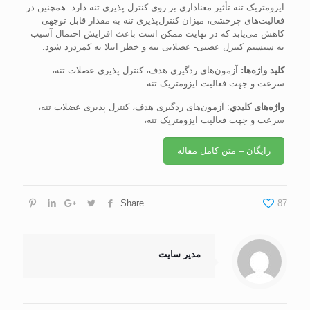
ايزومتريک تنه تأثير معناداری بر روی کنترل پذيری تنه دارد. همچنين در
فعاليت‌های چرخشی، ميزان کنترل‌پذيری تنه به مقدار قابل توجهی
کاهش می‌يابد که در نهايت ممکن است باعث افزايش احتمال آسيب
به سيستم کنترل عصبی- عضلانی تنه و خطر ابتلا به کمردرد شود.
کليد واژه‌ها:
آزمون‌های ردگيری هدف، کنترل پذيری عضلات تنه،
سرعت و جهت فعاليت ايزومتريک تنه.
واژه‌های كليدي
: آزمون‌های ردگیری هدف، کنترل پذیری عضلات تنه،
سرعت و جهت فعالیت ایزومتریک تنه،
رایگان – متن کامل مقاله
Share
87
مدیر سایت