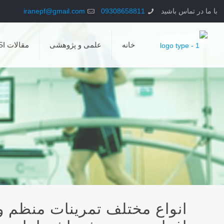
با ما در تماس باشید
09308658811
iranepf@gmail.com
خانه
علمی و پژوهشی
مقالات ISI
انواع مختلف تمرینات منظم و