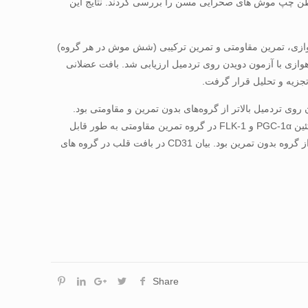
ف ورزشی بر پاسخ های رگ زایی عضله بطن چپ موش های صحرایی مسن را بررسی کردند. نتایج این
بدون ورزش، تمرین هوازی، تمرین مقاومتی و تمرین ترکیبی (شش موش در هر گروه)
مدت ۸ هفته (پنج بار در هفته، ۱ ساعت در روز) انجام شد. پس از ۸ هفته تمرین، ظرفیت هوازی با آزمون دویدن روی تردمیل ارزیابی شد. بافت عضلانی
ی تردمیل بالاتر از گروه‌های بدون تمرین و مقاومتی بود.
سطح پروتئین eNOS، VEGF، HIF-1α، PGC-1α، و Ang-2 در گروه تمرین هوازی به طور قابل توجهی بالاتر از گروه بدون تمرین بود. سطح پروتئین PGC-1α و FLK-1 در گروه تمرین مقاومتی به طور قابل
توجهی بالاتر از گروه بدون تمرین بود. علاوه بر این، در گروه تمرین ترکیبی، سطح پروتئین eNOS، FLK-1 و PGC-1α به طور قابل توجهی بالاتر از گروه بدون تمرین بود. بیان CD31 در بافت قلب در گروه های
Share