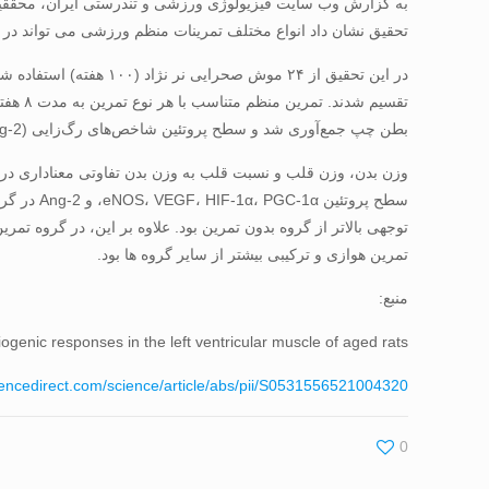
تحقیق نشان داد انواع مختلف تمرینات منظم ورزشی می تواند در ز
در این تحقیق از ۲۴ م
بطن چپ جمع‌آوری شد و سطح پروتئین شاخص‌های رگ‌زایی (eNOS، HIF-1α، PGC-1α، VEGF، FLK-1، Ang-1، Ang-2) با وسترن بلات مورد تجزیه و تحلیل قرار گرفت.
وزن بدن، وزن قلب و نسبت قلب به وزن بدن تفاوتی معناداری در ب
تمرین هوازی و ترکیبی بیشتر از سایر گروه ها بود.
منبع:
giogenic responses in the left ventricular muscle of aged rats
iencedirect.com/science/article/abs/pii/S0531556521004320
0