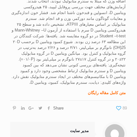
اضافه وزن که مبتلا به سندرم متابوليک نبودند، انتخاب شدند.
آزمايش‌های مختلف جهت بررسی پروفايل ليپيد، ۲۵ هيدروکسی
ويتامين D، انسولين و قندخون ناشتا انجام شد. فشار خون اندازه‌گيری
و معاينات گوناگون مانند دورکمر، وزن و قد انجام شد. سندرم
متابوليک بر اساس معيارهای ATPIII، تشخيص داده شد و سطح ۲۵
هيدروکسی ويتامين D سرم با استفاده از آزمون Mann-Whitney –U و
Student –t-test در دو گروه مقايسه شد. يافته‌ها: شرکت کنندگان در
اين مطالعه ۶۳ درصد زن بودند. شيوع کمبود ويتامين D برحسب ۲۰D
(OH)25 نانوگرم بر ميلی‌ليتر، ۴/۷۱ درصد و ۲/۲۶ درصد به‌ترتيب در
گروه متابوليک و کنترل بود. ميانگين ويتامين D در گروه متابوليک
۲۲±۲۰ و در گروه کنترل ۱۷±۲۷ نانوگرم بر ميلی‌ليتر بود (۰۱/۰P=).
نتيجه‌گيری: يافته‌های بررسی کنونی نشان می‌دهد که بين کمبود
ويتامين D و سندرم متابوليک ارتباط مشخصی وجود دارد و کمبود
ويتامين D با مکانيسم‌های مختلف در ايجاد سندرم متابوليک نقش دارد.
واژه‌های کلیدی: ديابت، سندرم متابوليک، کمبود، ويتامين D،
متن کامل مقاله رایگان
Share
89
مدیر سایت