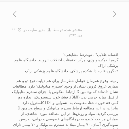
منتشر شده توسط
مدیر سایت
در
۱۱
دی ۱۳۹۳
افسانه طلايی* ، نويدرضا مشايخی۲
گروه اندوکرينولوژی، مرکز تحقيقات اختلالات تيروييد، دانشگاه علوم
پزشکی اراک
۲- گروه قلب، دانشکده پزشکی، دانشگاه علوم پزشکی اراک
زمينه: وقوع هم‌زمان عوامل خطرساز برای هم ديابت نوع دو و هم
بيماری عروق کرونر، نشان از وجود “سندرم متابوليک” دارد. مطالعات
نشان داده‌اند که ويتامين D ارتباط معکوس با اجزای سندرم متابوليک
از قبيل نمايه جرمی بدن (BMI)، فشارخون سيستوليک، اندازه دور
کمر، قندخون ناشتا، مقاومت به انسولين و LDL کلسترول دارد.
بنابراين در اين مطالعه ارتباط سندرم متابوليک و سطح ويتامين D
بررسی گرديد. مواد و روش‌ها: در اين مطالعه مورد- شاهدی، از
بيماران مراجعه کننده به درمانگاه‌های خصوصی و دولتی، به‌روش
نمونه‌گيری آسان، ۷۰ بيمار مبتلا به سندرم متابوليک و ۷۰ بيمار دارای