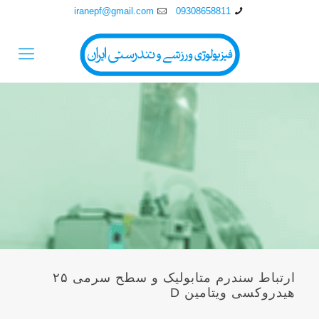
iranepf@gmail.com
09308658811
ارتباط سندرم متابوليک و سطح سرمی ۲۵
هيدروکسی ويتامين D