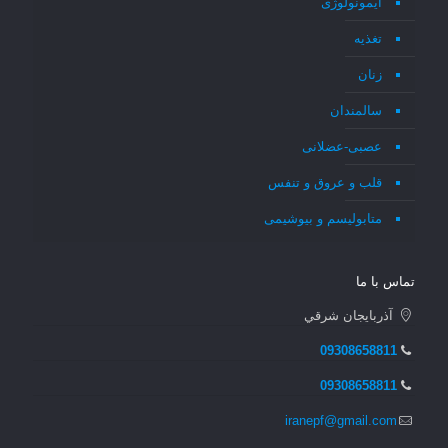
ایمونولوژی
تغذیه
زنان
سالمندان
عصبی-عضلانی
قلب و عروق و تنفس
متابولیسم و بیوشیمی
تماس با ما
آذربايجان شرقي
09308658811
09308658811
iranepf@gmail.com