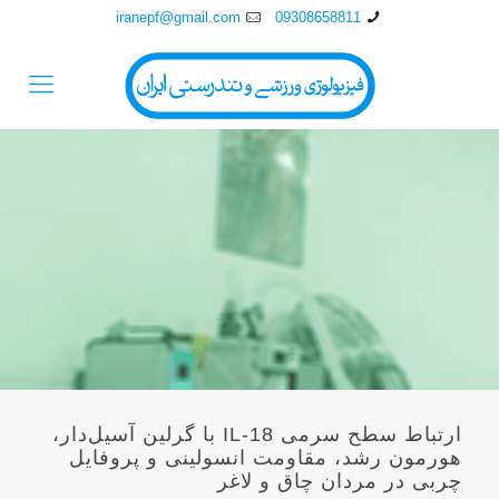
iranepf@gmail.com
09308658811
ارتباط سطح سرمی IL-18 با گرلين آسيل‌دار،
هورمون رشد، مقاومت انسولينی و پروفايل
چربی در مردان چاق و لاغر