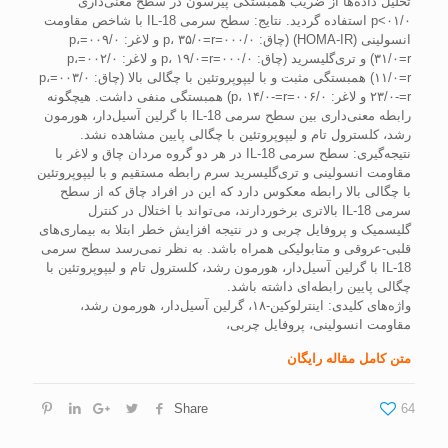
تحليل داده‌ها از ضريب همبستگی پيرسون در سطح معنی‌داری
۰۱/۰>p استفاده گرديد. نتايج: سطح سرمی IL-18 با شاخص مقاومت
انسولينی (HOMA-IR) (چاق: ۰۰۰/۰=p، ۳۵/۰=r و لاغر: ۰۰۹/۰=p،
۳۱/۰=r) و تری‌گليسريد (چاق: ۰۰۰/۰=p، ۱۹/۰=r و لاغر: ۰۰۲/۰=p،
۱۱/۰=r) همبستگی مثبت و با ليپوپروتئين با چگالی بالا (چاق: ۰۰۳/۰=p،
۲۳/۰-=r و لاغر: ۰۰۶/۰=p، ۱۴/۰-=r) همبستگی منفی داشت. هيچگونه
رابطه معنی‌داری بين سطح سرمی IL-18 با گرلين آسيل‌دار، هورمون
رشد، کلسترول تام و ليپوپروتئين با چگالی پايين مشاهده نشد.
نتيجه‌گيری: سطح سرمی IL-18 در هر دو گروه مردان چاق و لاغر با
مقاومت انسولينی و تری‌گليسريد سرم رابطه مستقيم و با ليپوپروتئين
با چگالی بالا رابطه معکوس دارد که اين در افراد چاق که از سطح
سرمی IL-18 بالاتری برخوردارند، می‌تواند با اختلال در کنترل
گليسميک و پروفايل چربی و در نتيجه افزايش خطر ابتلا به بيماری‌های
قلبی-عروقی و متابوليکی همراه باشد. به نظر نمی‌رسد سطح سرمی
IL-18 با گرلين آسيل‌دار، هورمون رشد، کلسترول تام و ليپوپروتئين با
چگالی پايين رابطه‌ای داشته باشد.
واژه‌های کلیدی: اينترلوکين-۱۸، گرلين آسيل‌دار، هورمون رشد،
مقاومت انسولينی، پروفايل چربی،
متن کامل مقاله رایگان
Share
64