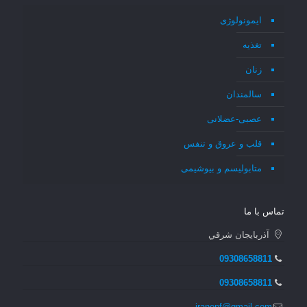
ایمونولوژی
تغذیه
زنان
سالمندان
عصبی-عضلانی
قلب و عروق و تنفس
متابولیسم و بیوشیمی
تماس با ما
آذربايجان شرقي
09308658811
09308658811
iranepf@gmail.com