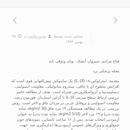
منتشر شده توسط
مدیر سایت
در
۲۵
بهمن ۱۳۹۳
فتاح مرادی، سيروان آتشک ، ويان وثوقی بانه
مجله پزشکی یزد
مقدمه: اينترلوکين-۱۸ (IL-18) يک سايتوکين پيش‌التهابی قوی است که
افزايش سطوح آن با چاقی، سندروم متابوليکی، مقاومت انسولينی،
ديسليپيدميا و آترواسکلروزيس همراه است. هدف از مطالعه حاضر
بررسی ارتباط سطح سرمی IL-18 با گرلين آسيل‌دار، هورمون رشد،
مقاومت انسولينی و پروفايل چربی در مردان چاق و لاغر است. روش
بررسی: در يک مطالعه همبستگی ۱۹ مرد چاق (kg/m2 30≤ نمايه
توده بدن) و ۱۹ مرد لاغر (kg/m2 5/18≥ نمايه توده بدن) به عنوان
آزمودنی انتخاب شدند. پس از ۱۲ ساعت ناشتايی، نمونه‌های خون
جمع‌آوری و ويژگی‌های عمومی آزمودنی‌ها اندازه‌گيری شد. جهت