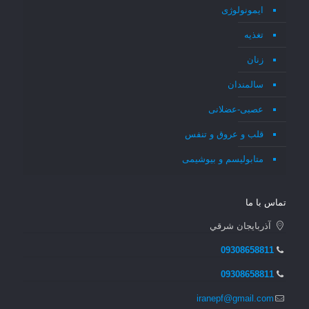
ایمونولوژی
تغذیه
زنان
سالمندان
عصبی-عضلانی
قلب و عروق و تنفس
متابولیسم و بیوشیمی
تماس با ما
آذربايجان شرقي
09308658811
09308658811
iranepf@gmail.com