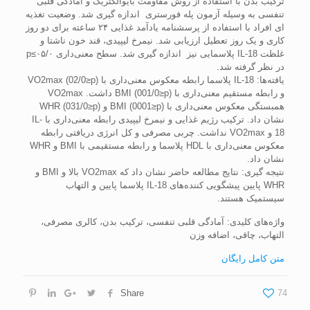
ترکیب بدن با استفاده از روش مقاومت بایوالکتریک و آمادگی قلبی
تنفسی به وسیله آزمون پله فورستری اندازه ‌گیری شد. وضعیت تغذیه
ای افراد با استفاده از پرسشنامه یادآمد غذایی ۲۴ ساعته برای دو روز
کاری و یک روز تعطیل ارزیابی شد. نیمرخ لیپیدی، قند خون ناشتا و
غلظت IL-18 پلاسمایی نیز اندازه ‌گیری شد. سطح معنی‌داری ۰۵/۰≥p
در نظر گرفته شد.
یافته‌ها‌: IL-18 پلاسما رابطه معکوس معنی‌داری با VO2max (02/0≥p)
و رابطه مستقیم معنی‌داری با BMI (001/0≥p) داشت. VO2max
همبستگی معکوس معنی‌داری با BMI (0001≥p) و WHR (031/0≥p)
نشان داد. ترکیب رژیم غذایی و نیمرخ لیپیدی رابطه معنی‌داری با IL-
18 و VO2max نداشت. چربی مصرفی و کل انرژی دریافتی رابطه
معکوس معنی‌داری با HDL پلاسما و رابطه مستقیمی با BMI و WHR
نشان داد.
نتیجه گیری: نتایج مطالعه حاضر نشان داد که VO2max بالا و BMI و
WHR پایین پیشگویی کننده‌های IL-18 پلاسما پایین و التهاب
سیستمیک هستند.
واژه‌های کلیدی: آمادگی قلبی تنفسی، ترکیب بدن، کالری مصرفی،
التهاب، چاقی، اضافه وزن
متن کامل رایگان
Share
74