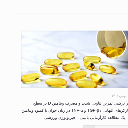
۱۴۰
اثر ترکیبی تمرین تناوبی شدید و مصرف ویتامین D بر سطح
مارکرهای التهابی TGF-β۱ و TNF-α در زنان جوان با کمبود ویتامین
 ورزشی