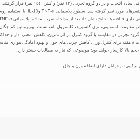
جلسه اجرا شد. نمونه های خونی قبل و بع
 p ) اما مقادیر متغیرهای شاخص مقاومت انسولینی، تری گلسیرید، کلسترول تام، نسبت لیپوپروتئی
نتیجه‌گیری: به نظر می رسد تمرین استقامتی تناوبی ترکیبی به مدت ۸ هفته برای کنترل وزن، کاهش چربی های خ