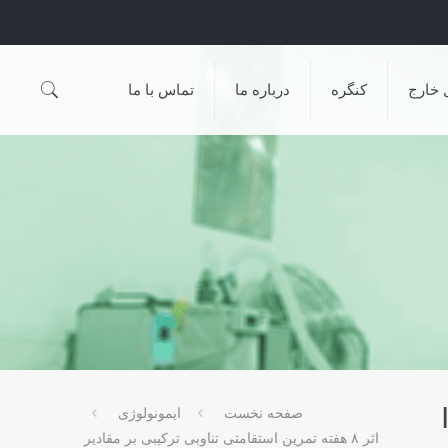
 خارج
کنگره
درباره ما
تماس با ما
پلاسماییIL-
صفحه نخست
ایمونولوژی
اثر ۸ هفته تمرین استقامتی تناوبی ترکیبی بر مقادیر