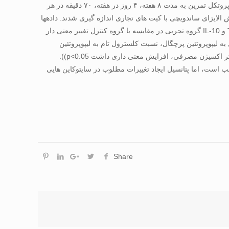
شاخص توده بدنی ۲/۵۵±۲۸/۳۵ کیلوگرم بر مترمربع) به طور تصادفی ساده انتخاب و در دو گروه تجربی (۱۳ نفر) و کنترل (۱۵ نفر) قرار گرفتند. پروتکل تمرین به مدت ۸ هفته، ۴ روز در هفته، ۷۰ دقیقه در هر
د تمرین جهت ارزیابی متغیرهای مورد نظر گرفته شد. سطوح پلاسمائی TNF-α وIL-10 با استفاده روش الایزای ساندویچی با کیت های تجاری اندازه گیری شدند. داده­ها
با آزمون آماری t مستقل و ضریب همبستگی پیرسون در سطح معنی داری pیافته ها: نتایج نشان داد بعد از مداخله تمرین مقادیر پلاسمائی TNF-α و IL-10 گروه تجربی در مقایسه با گروه کنترل تغییر معنی دار
ن کم چگال به لیپوپروتئین پرچگال، نسبت کلسترول تام به لیپوپروتئین
پرچگال، درصد چربی بدن، شاخص توده بدنی و اندازه دور کمر در گروه تجربی در مقایسه با گروه کنترل در اثر تمرین، کاهش معنی دار و حداکثر اکسیژن مصرفی، افزایش معنی داری داشت p<0.05)).
ون و بهبود آمادگی هوازی مناسب است، اما پتانسیل ایجاد تغییرات مطلوب در سایتوکاین هایی
Share