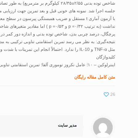
نداشت (به ترتیب ۰/۳۲= p و ۰/۵۳=
مثل TNF-α و IL-10 را ندارد. احتمالاً انجام این تمرینات با شدت و حجم بالا کارساز خواهد بود؛ موضوعی که نیاز به مطالعات بیشتر دارد.
کلیدواژگان
اینترلوکین – ۱۰؛ عامل نکروز توموری آلفا؛ تمرین استقامتی تناوبی ترکیبی؛ نوجوانان دارای اضافه وزن و چاق
متن کامل مقاله رایگان
26
مدیر سایت