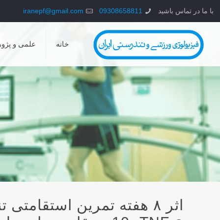
با ما در تماس باشید
09308658811
iranepf@gmail.com
خانه
علمی و پژو