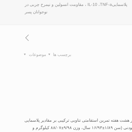
پلاسماییIL-10 ،TNF-a ، مقاومت انسولین و نیمرخ چربی در
نوجوانان پسر
برچسب ها
موضوعات
مله بیماری عروق کرونر (CAD) دارند. هدف این مطالعه بررسی تاثیر هشت هفته تمرین استقامتی تناوبی ترکیبی بر مقادیر پلاسمایی
TNF-α، IL-10، مقاومت انسولینی و نیمرخ چربی در نوجوانان پسر دارای اضافه وزن و چاق بود. روش تحقیق: در این مطالعه نیمه تجربی ۲۸ آزمودنی (سن ۱/۸۹±۱۶/۹۳ سال، وزن ۹/۹۸±۸۸/۰۷ کیلوگرم و