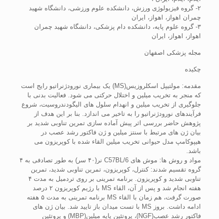
۲- گروه فیزیولوژی ورزش، دانشکده علوم ورزشی، دانشگاه شهید
چمران اهواز، اهواز، ایران
۳- گروه علوم پایه، دانشکده دام پزشکی، دانشگاه شهید چمران
اهواز، اهواز، ایران
مجله پزشکی اصفهان
چکیده
مقدمه: مولتیپل اسکلروزیس(MS) یک بیماری نورودژنراتیو رایج است
که منجر به تخریب میلین و اختلال حرکتی می ‌شود. فعالیت بدنی با
جلوگیری از تخریب میلین و انهدام سلول‌ های الیگودندروسیت، شروع
فرآیندهای نورودژنراتیو را به تاخیر می‌‌ اندازد. بنا بر این هدف از
پژوهش حاضر بررسی اثر پیش آماده سازی تمرین تناوبی شدید بر
بیان ژن ‌های مرتبط با سنتز میلین و ژن فاکتور رشد عصب در
هیپوکامپ مدل حیوانی تخریب میلین القاء شده با کوپریزون می
‌باشد.
مواد و روش ‌ها: موش های C57BL/6 نر(۴۰ سر) به طور تصادفی به ۴
گروه تقسیم شدند: کنترل، کوپریزون، تمرین تناوبی شدید، تمرین
تناوبی شدید و کوپریزون. برنامه‌ تمرینی بر روی تردمیل به مدت ۴
هفته انجام شد و پس از آن، القاء MS با رژیم کوپریزون ۲ درصد
صورت گرفت، هم زمان با القاء MS برنامه تمرینی به مدت ۵ هفته
ادامه داشت. بروز MS با تست میدان باز تایید شد. بیان ژن ‌های
فاکتور رشد عصب(NGF)، پروتئین پایه میلین(MBP) و پروتئین