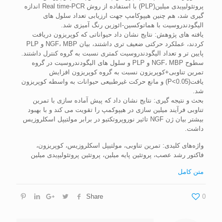
ﭘﺮوﺗﺌﻮ‌ﻟﯿﭙیدی میلین(PLP) با استفاده از روش Real time-PCR اندازه
‌گیری شد، هم چنین هیپوکامپ جهت ارزیابی تعداد سلول ‌های
الیگودندروسیت با هماتوکسین-ائوزین رنگ ‌آمیزی شد.
یافته ‌های پژوهش: نتایج نشان داد حیواناتی که کوپریزون دریافت
کردند، عملکرد حرکتی ضعیف‌ تری داشتند، بیان NGF، MBP و PLP
پایین ‌تر و تعداد الیگودندروسیت‌ کمتری نسبت به گروه کنترل داشتند.
سطوح NGF، MBP و PLP و سلول ‌های الیگودندروسیت در گروه
تمرین تناوبی+کوپریزون نسبت به گروه کوپریزون افزایش
یافت(P<0.05) و مانع حرکت غیرطبیعی حیوانات به واسطه کوپریزون
شد.
بحث و نتیجه‌ گیری: نتایج نشان داد که پیش ‌آماده سازی با تمرین
تناوبی فرآیند میلین ‌سازی در هیپوکمپ را تقویت می ‌کند و با بهبود
بیشتر بیان ژن NGF تاثیر نوروپروتکتیو در برابر مولتیپل اسکلروزیس
داشت.
واژه‌های کلیدی: تمرین تناوبی، مولتیپل اسکلروزیس، کوپریزون،
فاکتور رشد عصب، پروتئین پایه میلین، پروتئین ﭘﺮوﺗﺌﻮ‌ﻟﯿﭙیدی میلین
متن کامل
Share
0