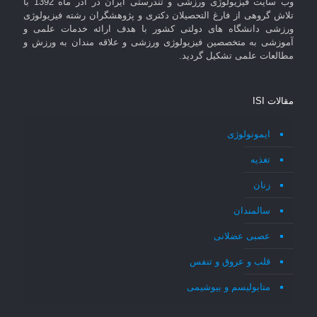
وب سایت فیزیولوژی ورزشی و تندرستی ایران در آذر ماه 1392 با
تلاش گروهی از فارغ التحصیلان دکتری و پژوهشگران رشته فیزیولوژی
ورزشی دانشگاه های دولتی کشور با هدف ارائه خدمات علمی و
آموزشی به متخصصین فیزیولوژی ورزشی و علاقه مندان به ورزش و
مطالعات علمی تشکیل گردید.
مقالات ISI
ایمونولوژی
تغذیه
زنان
سالمندان
عصبی عضلانی
قلب و عروق و تنفس
متابولیسم و بیوشیمی