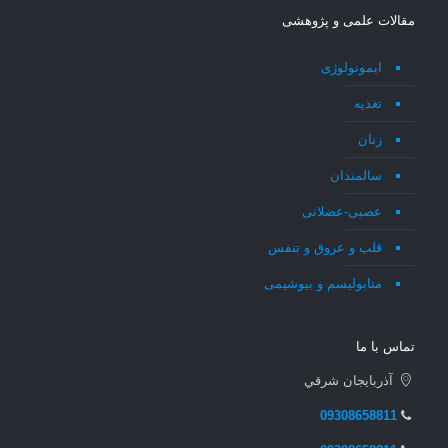
مقالات علمی و پژوهشی
ایمونولوژی
تغذیه
زنان
سالمندان
عصبی-عضلانی
قلب و عروق و تنفس
متابولیسم و بیوشیمی
تماس با ما
آذربايجان شرقي
09308658811