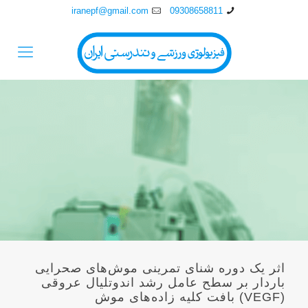
iranepf@gmail.com
09308658811
اثر يک دوره شنای تمرينی موش‌های صحرايی
باردار بر سطح عامل رشد اندوتليال عروقی
(VEGF) بافت کليه زاده‌های موش