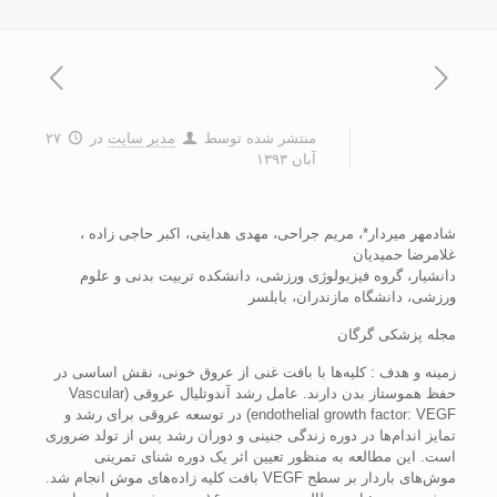
منتشر شده توسط
مدیر سایت
در
۲۷
آبان ۱۳۹۳
شادمهر ميردار*، مريم جراحی، مهدی هدايتی، اکبر حاجی زاده ،
غلامرضا حميديان
دانشيار، گروه فيزيولوژی ورزشی، دانشکده تربيت بدنی و علوم
ورزشی، دانشگاه مازندران، بابلسر
مجله پزشکی گرگان
زمينه و هدف : کليه‌ها با بافت غنی از عروق خونی، نقش اساسی در
حفظ هموستاز بدن دارند. عامل رشد آندوتليال عروقی (Vascular
endothelial growth factor: VEGF) در توسعه عروقی برای رشد و
تمايز اندام‌ها در دوره زندگی جنينی و دوران رشد پس از تولد ضروری
است. اين مطالعه به منظور تعيين اثر يک دوره شنای تمرينی
موش‌های باردار بر سطح VEGF بافت کليه زاده‌های موش انجام شد.