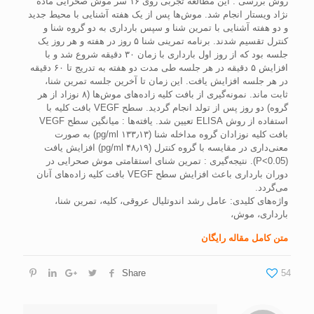
روش بررسی : اين مطالعه تجربی روی ۱۶ سر موش صحرايی ماده
نژاد ويستار انجام شد. موش‌ها پس از يک هفته آشنايی با محيط جديد
و دو هفته آشنايی با تمرين شنا و سپس بارداری به دو گروه شنا و
کنترل تقسيم شدند. برنامه‌ تمرينی شنا ۵ روز در هفته و هر روز يک
جلسه بود که از روز اول بارداری با زمان ۳۰ دقيقه شروع شد و با
افزايش ۵ دقيقه در هر جلسه طی مدت دو هفته به تدريج تا‌ ۶۰ دقيقه
در هر جلسه افزايش يافت. اين زمان تا آخرين جلسه تمرين شنا،
ثابت ماند. نمونه‌گيری از بافت کليه زاده‌های موش‌ها (۸ نوزاد از هر
گروه) دو روز پس از تولد انجام گرديد. سطح VEGF بافت کليه با
استفاده از روش ELISA تعيين شد. يافته‌ها : ميانگين سطح VEGF
بافت کليه نوزادان گروه مداخله شنا (۱۳۳٫۱۳ pg/ml) به صورت
معنی‌داری در مقايسه با گروه کنترل (۴۸٫۱۹ pg/ml) افزايش يافت
(P<0.05). نتيجه‌گيری : تمرين شنای استقامتی موش صحرايی در
دوران بارداری باعث افزايش سطح VEGF بافت کليه زاده‌های آنان
می‌گردد.
واژه‌های کلیدی: عامل رشد اندوتليال عروقی، کليه، تمرين شنا،
بارداری، موش،
متن کامل مقاله رایگان
Share
54