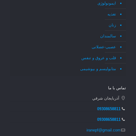
ایمونولوژی
تغذیه
زنان
سالمندان
عصبی-عضلانی
قلب و عروق و تنفس
متابولیسم و بیوشیمی
تماس با ما
آذربايجان شرقي
09308658811
09308658811
iranepf@gmail.com