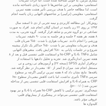
بیماری مزمن، به خوبی شناخته شده است، اما اثرات تمرینات
استقامتی- مقاومتی بر این شاخص‌ها تا حدود زیادی ناشناخته مانده
است، لذا مطالعه حاضر با هدف بررسی تأثیر هشت هفته تمرین
استقامتی- مقاومتی (ترکیبی) بر شاخص­های التهابی زنان یائسه انجام
گرفت.
روش‌کار: این مطالعه کاربردی و نیمه تجربی از دی تا اسفند سال
۱۳۹۴ بر روی ۲۲ زن یائسه در استان گیلان انجام شد. افراد به صورت
تصادفی در دو گروه تجربی و شاهد قرار گرفتند. گروه تجربی، به مدت
۸ هفته، هر هفته ۳ جلسه و هر جلسه به مدت ۹۰ دقیقه، تمرینات
ورزشی را انجام دادند. تمرینات هوازی با شدت ۵۰% ضربان قلب
هدف و تمرینات مقاومتی نیز با شدت ۵۰% حداکثر یک تکرار بیشینه
شروع و در جلسات پایانی به ۸۰% افزایش یافت. متغیرهای التهابی
شامل IL-6، TNFα و hs-CRP و استقامت قلبی تنفسی قبل و بعد از ۸
هفته تمرین اندازه‌گیری شد. تجزیه و تحلیل داده­ها با استفاده از
نرم‌افزار آماری SPSS (نسخه ۲۲) و آزمون‌های تی زوجی و تی
مستقل انجام شد. میزان p کمتر از ۰۵/۰ معنی‌دار در نظر گرفته شد.
یافته‌ها: نتایج نشان داد که ۸ هفته تمرین ترکیبی اگرچه بر سطوح
سرمی TNFα تأثیری نداشت، اما باعث کاهش معنی‌دار سطوح hs-
CRP به همراه IL-6 و افزایش استقامت قلبی تنفسی پس از مداخله
تمرین شد (۰۰۱/۰=p).
نتیجه‌گیری: تمرین ترکیبی با کاهش hs-CRP همراه با IL-6 و نیز بهبود
استقامت قلبی تنفسی می‌تواند در پیشگیری از بیماری­های قلبی-
عروقی مؤثر باشد.
کلیدواژه ها