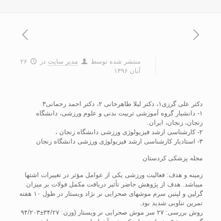
منتشر شده توسط
مدیر سایت
در
۲۶
آبان ۱۳۹۶
دکتر علی گرزی۱، دکتر لیلا طاهرخانی ۲، دکتر احمد رحمانی۳
۱- دانشیار گروه آموزشی تربیت بدنی و علوم ورزشی، دانشگاه
زنجان، زنجان، ایران.
۲- کارشناسی ارشد فیزیولوژی ورزشی دانشگاه زنجان ،
۳- استادیار کارشناسی ارشد فیزیولوژی ورزشی دانشگاه زنجان
مجله پزشکی کردستان
زمینه و هدف: فعالیت ورزشی یکی از عوامل مؤثر در تغییرات اشتها
می­باشد. هدف از پژوهش حاضر تأثیر دریافت مکمل فولات بر میزان
گرلین و لپتین سرم موش­­های صحرایی نر نژاد ویستار در طول ۱۰ هفته
تمرین تناوبی شدید بود.
روش بررسی: ۲۷ سر موش صحرایی نر ویستار (وزن: ۳۴/۲۷±۹۴/۲۰۳