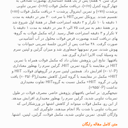
گرم، سن: ۹ هفته) پس از یک هفته آشناسازی به­صورت تصادفی به
چهار گروه کنترل (۶n=)، دریافت مکمل فولات (۶n=)، تمرین تناوبی
پرشدت (۷n=) و تمرین اینتروال پرشدت + دریافت مکمل فولات (۸n=)
تقسیم شدند. پروتکل تمرینHIIT با سرعت ۳۰ متر در دقیقه به مدت
۱ دقیقه با ۱۰ تکرار و ۲ دقیقه استراحت فعال در هفتۀ اول شروع شد
و در هفتۀ دهم به سرعت ۷۵ الی۸۰ متر در دقیقه به مدت ۱ دقیقه با
۷ تکرار و ۳ دقیقه استراحت فعال رسید. ارائه مکمل فولات به گروه­
های دریافت کننده به­صورت قرص فولات محلول در آب آشامیدنی
صورت گرفت. ۴۸ ساعت پس از آخرین جلسۀ تمرینی حیوانات بی­
هوش شدند، سرم نمونه­ها جمع­آوری شد و میزان گرلین و لپتین سرم
به وسیلۀ کیت الایزا اندازه گیری شد.
یافته­ها: نتایج این پژوهش نشان داد که مکمل فولات همراه با تمرین
HIIT در مقایسه با گروه تمرین HIIT، گرلین سرم را به­طور معناداری
(۰۱/۰P=) افزایش داد. همچنین لپتین سرم در گروه­های فولات، HIIT و
HIIT+ مکمل در مقایسه با گروه کنترل کاهش معنی­دار(۰۳۵/۰P=) یافت
ولی در گروه HIIT+ مکمل نسبت به گروهHIIT تفاوت معنی­داری
نداشت (۹۵۵/۰P=).
نتیجه­گیری: بر اساس یافته­های پژوهش حاضر، مصرف فولات در طول
تمرینات تناوبی شدید، گرلین سرم را به­طور معنی­داری افزایش می­دهد.
از این رو، مکمل فولات می­تواند از کاهش اشتها در ورزشکارانی که
تمرینات تناوبی با شدت بالا انجام می­دهند، جلوگیری کند.
واژگان کلیدی: تمرین تناوبی شدید، مکمل فولات، گرلین، لپتین، اشتها.
متن کامل مقاله رایگان