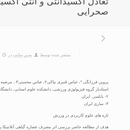
تعادل اکسيدانتی و آنتی اکس
صحرايی
منتشر شده توسط
مدیر سایت
در
۰
پروين فرزانگی *، عباس قنبری نياکی۲، عباس محسنی۳ ، مرضيه حقايقی۳
استاديار گروه فيزيولوژی ورزشی، دانشکده علوم انسانی، دانشگاه آزاد اسلامی واحد
۲- بابلسر، ايران
۳- ساری ايران
تازه های علوم کاربردی در ورزش