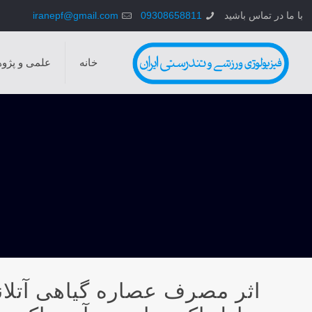
با ما در تماس باشید
09308658811
iranepf@gmail.com
خانه
علمی و پژو
اثر مصرف عصاره گياهی آتلانت