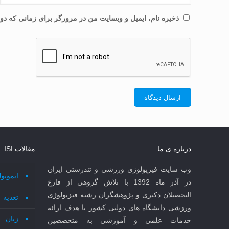
ذخیره نام، ایمیل و وبسایت من در مرورگر برای زمانی که دوب
درباره ی ما
مقالات ISI
وب سایت فیزیولوژی ورزشی و تندرستی ایران
ایمونو
در آذر ماه 1392 با تلاش گروهی از فارغ
التحصیلان دکتری و پژوهشگران رشته فیزیولوژی
تغذیه
ورزشی دانشگاه های دولتی کشور با هدف ارائه
زنان
خدمات علمی و آموزشی به متخصصین