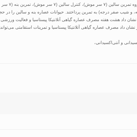
SOD و MDA داشت (۰/۰۵ > p). مطالعه حاضر نشان داد مصرف عصاره گياهی آتلانتيکا پيستاسيا و تمرينات
کسيدانی و آنتی‌اکسيدانی،