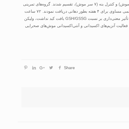
ماده (۳ هفته‌ای با وزن ۲/۷±۱۵۵/۸ گرم) به روش تصادفی به ۴ گروه تمرين سالين (۷ سر موش)، کنترل سالين (۷ سر موش)، تمرين بنه (۷ سر موش) و کنترل بنه (۷ سر موش)، تقسيم شدند. گروه‌های تمرينی
به مدت ۸ هفته (۶۰ دقيقه در روز، ۵ روز در هفته، ۲۵ متر در دقيقه، و شيب صفر درجه) به تمرين پرداختند. حيوانات عصاره بنه و سالين را در حجمی مساوی برای ۴ هفته بطور دهانی دريافت نمودند. ۷۲ ساعت
پس از آخرين جلسه تمرينی بافت‌برداری از کبد انجام شد. يافته‌ها نشان داد هشت هفته مصرف عصاره گياهی آتلانتيکا پيستاسيا و فعاليت ورزشی تأثير معنی‌داری بر نسبت GSH/GSSG بافت کبد نداشت، وليکن
 استقامتی می‌تواند فعاليت آنزيم‌های اکسيدانی و آنتی‌اکسيدانی موش‌های صحرايی
Share