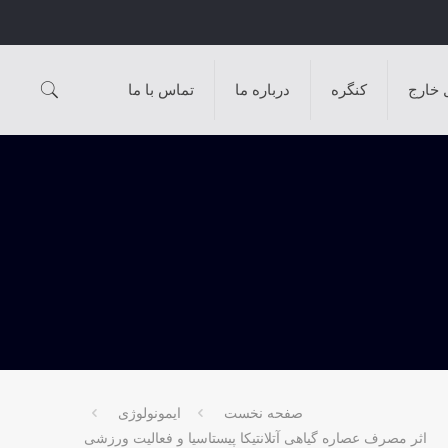
 خارج
کنگره
درباره ما
تماس با ما
صفحه نخست
ایمونولوژی
اثر مصرف عصاره گياهی آتلانتيکا پيستاسيا و فعاليت ورزشی