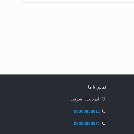
تماس با ما
آذربايجان شرقي
09308658811
09308658811