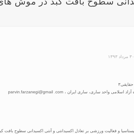
يدانی سطوح بافت کبد در موش های
۳ مرداد ۱۳۹۳
 ساری، ساری ايران ، parvin.farzanegi@gmail .com