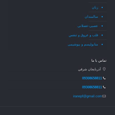
زنان
سالمندان
عصبی-عضلانی
قلب و عروق و تنفس
متابولیسم و بیوشیمی
تماس با ما
آذربايجان شرقي
09308658811
09308658811
iranepf@gmail.com