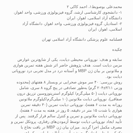
محمدعلی بوصویط۱، احمد کاکی ۲
۱- دانشجوی کارشناسی ارشد، گروه فیزیولوژی ورزشی، واحد اهواز،
دانشگاه آزاد اسلامی، اهواز، ایران
۲- استادیار، گروه فیزیولوژی ورزشی، واحد اهواز، دانشگاه آزاد
اسلامی، اهواز، ایران
فصلنامه علوم پزشکی دانشگاه آزاد اسلامی تهران
چکیده
سابقه و هدف: نوروپاتی محیطی دیابت، یکی از شایع‌ترین عوارض
مزمن دیابت است. هدف پژوهش حاضر اثر شش هفته تمرین هوازی
و ملاتونین بر بیان ژن MBP و آستانه درد در مدل تجربی درد نوروپاتی
دیابت بود.
روش بررسی: ۴۰ سر موش صحرایی نر ویستار ۸ هفته­ای (محدوده
وزنی ۳/۱۱±۲۰۴ گرم) به‌طور تصادفی در پنج گروه ۸ سری، شامل
نوروپاتی دیابت (۵۰ میلی‌گرم/ کیلوگرم استرپتوزوسین تزریق درون
صفاقی)، نوروپاتی دیابت ملاتونین (۱۰ میلی‌گرم/کیلوگرم ملاتونین
روزانه به مدت ۶ هفته)، نوروپاتی دیابت تمرین (۳۰ دقیقه تمرین
هوازی با شدت ۱۵ متر در دقیقه، ۵ روز در هفته به مدت ۶ هفته)،
نوروپاتی دیابت ملاتونین و تمرین و کنترل سالم قرار گرفتند. پس از
تأیید ایجاد نوروپاتی دیابت توسط آزمودن‌های رفتاری، پروتکل تمرین و
مصرف مکمل اجرا گردید. میزان بیان ژن MBP در بافت نخاع با
تکنیک ریل تایم اندازه‌گیری شد. آزمون آنالیز واریانس یک‌راهه و