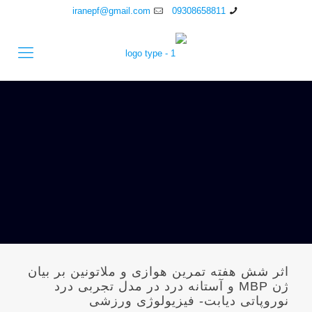
iranepf@gmail.com
09308658811
اثر شش هفته تمرین هوازی و ملاتونین بر بیان
ژن MBP و آستانه درد در مدل تجربی درد
نوروپاتی دیابت- فیزیولوژی ورزشی