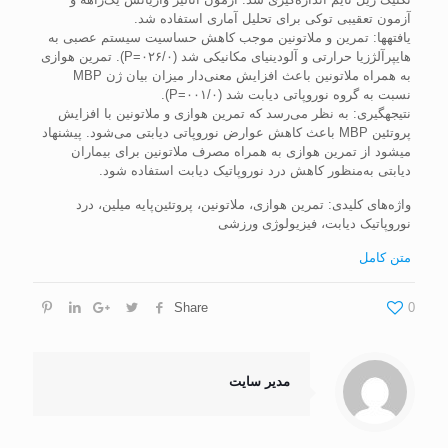
آزمون تعقیبی توکی برای تحلیل آماری استفاده شد.
یافته­ها: تمرین و ملاتونین موجب کاهش حساسیت سیستم عصبی به
هایپرآلژزیا حرارتی و آلودینیای مکانیکی شد (۰۲۶/۰=P). تمرین هوازی
به همراه ملاتونین باعث افزایش معنی‌دار میزان بیان ژن MBP
نسبت به گروه نوروپاتی دیابت شد (۰۰۱/۰=P).
نتیجه­گیری: به نظر می‌رسد که تمرین هوازی و ملاتونین با افزایش
پروتئین MBP باعث کاهش عوارض نوروپاتی دیابتی می‌شود. پیشنهاد
می­شود از تمرین هوازی به همراه مصرف ملاتونین برای بیماران
دیابتی به‌منظور کاهش درد نوروپاتیک دیابت استفاده شود.
واژه‌های کلیدی: تمرین هوازی، ملاتونین، پروتئین‌پایه میلین، درد
نوروپاتیک دیابت، فیزیولوژی ورزشی
متن کامل
Share
0
مدیر سایت