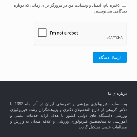
ذخیره نام، ایمیل و وبسایت من در مرورگر برای زمانی که دوباره
دیدگاهی می‌نویسم.
درباره ی ما
وب سایت فیزیولوژی ورزشی و تندرستی ایران در آذر ماه 1392 با
تلاش گروهی از فارغ التحصیلان دکتری و پژوهشگران رشته فیزیولوژی
ورزشی دانشگاه های دولتی کشور با هدف ارائه خدمات علمی و
آموزشی به متخصصین فیزیولوژی ورزشی و علاقه مندان به ورزش و
مطالعات علمی تشکیل گردید.