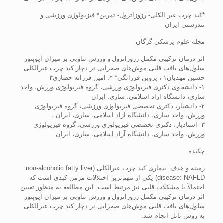
*کبد چرب غیر الکلی- رزوزاترول- تمرین* فیزیولوژی ورزشی و
تندرستی ایران
مجله علوم پزشکی گرگان
اثر درمان ترکیبی مکمل رزوراترول و ورزش تناوبی بر میزان آپوپتوز
سلول‌های بافت قلبی موش‌های صحرایی نر دچار کبد چرب غیرالکلی
حسین مهدیان۱ ، پروین فرزانگی* ۲، امین فرزانه حصاری۳
۱- دانشجوی دکتری فیزیولوژی ورزشی، گروه فیزیولوژی ورزش، واحد
ساری، دانشگاه آزاد اسلامی، ساری، ایران
۲- دانشیار، دکتری تخصصی فیزیولوژی ورزشی، گروه فیزیولوژی
ورزش، واحد ساری، دانشگاه آزاد اسلامی، ساری، ایران ،
۳- استادیار، دکتری تخصصی فیزیولوژی ورزشی، گروه فیزیولوژی
ورزش، واحد ساری، دانشگاه آزاد اسلامی، ساری، ایران
چکیده
زمینه و هدف: بیماری کبد چرب غیرالکلی (non-alcoholic fatty liver
disease: NAFLD) یکی از مهم‌ترین اختلالات مزمن کبدی است که
احتمالاً با مشکلات قلبی نیز مرتبط است. این مطالعه به منظور تعیین
اثر درمان ترکیبی مکمل رزوراترول و ورزش تناوبی بر میزان آپوپتوز
سلول‌های بافت قلبی موش‌های صحرایی نر دچار کبد چرب غیرالکلی
به روش تانل انجام شد.