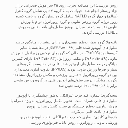
روش بررسی: این مطالعه تجربی روی ۳۵ سر موش صحرایی نر از
نژاد ویستار انجام شد. حیوانات به ۵ گروه ۷ تایی شامل گروه کنترل
(سالم) و چهار گروه NAFLD شامل گروه بیمار، گروه دریافت کننده
رزوراترول، گروه ورزش تناوبی و گروه رزوراترول توام با ورزش
تناوبی تقسیم شدند. میزان آپوپتوز سلول‌های بافت قلبی به روش
TUNEL بررسی گردید.
یافته‌ها: گروه بیمار به‌طور معنی‌داری دارای بیشترین میانگین درصد
سلول‌های آپوپتوز شده قلبی )۰٫۶۹±۲۴٫۳۸%( در مقایسه با سایر
گروه‌ها بود (P<0.05). در حالی که گروه‌های ترکیبی رزوراتول + ورزش
تناوبی )۰٫۴۹±۹٫۰۲%( و مکمل رزوراتول )۰٫۸۳±۹٫۴۷%( دارای کمترین
میانگین درصد سلول‌های آپوپتوز شده قلبی در مقایسه با گروه‌های
بیمار و صرفاً ورزش تناوبی بودند (P<0.05). تفاوت آماری معنی‌داری
بین دو گروه رزوراترول + تمرین ورزشی و مکمل رزوراترول مشاهده
نگردید. میانگین درصد سلول‌های آپوپتوز قلبی در گروه ورزش تناوبی
برابر با ۰٫۲۸±۱۱٫۳۹% درصد تعیین شد.
نتیجه‌گیری: بیماری کبد چرب غیرالکلی به‌طور چشمگیری با آپوپتوز
سلول‌های قلبی همراه است. تجویز مکمل رزوراترول، به‌ویژه همراه با
ورزش تناوبی، به‌طور چشمگیری سبب کاهش میزان آپوپتوز
سلول‌های بافت قلبی می‌گردد.
واژه‌های کلیدی: بیماری کبد چرب غیرالکلی، قلب، آپوپتوز، تمرین
ورزشی تناوبی، رزوراترول، روش تانل، فیزیولوژی ورزشی