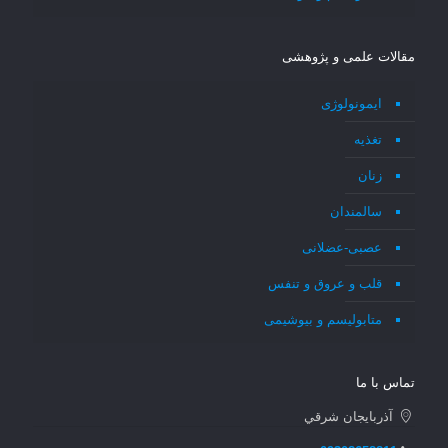
مقالات علمی و پژوهشی
ایمونولوژی
تغذیه
زنان
سالمندان
عصبی-عضلانی
قلب و عروق و تنفس
متابولیسم و بیوشیمی
تماس با ما
آذربايجان شرقي