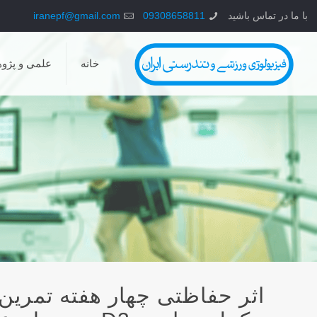
با ما در تماس باشید
09308658811
iranepf@gmail.com
خانه
علمی و پژو
اثر حفاظتی چهار هفته تمرین