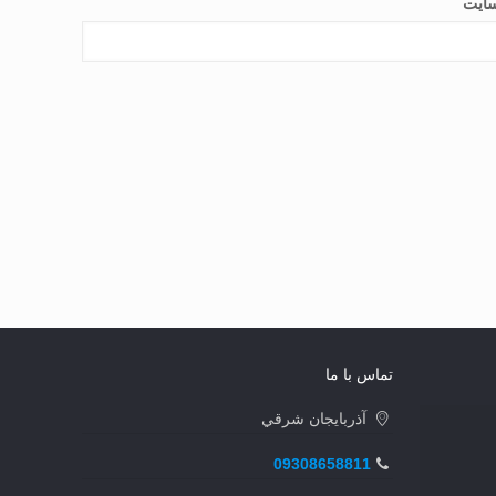
ایت
تماس با ما
آذربايجان شرقي
09308658811