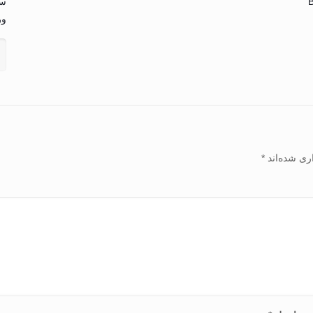
B
سا
و
ری شده‌اند
*