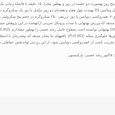
۱۵ متر در دقیقه با شیب صفر درجه به تمرین پرداختند. گروه مکمل ویتامین D3 به­مدت چهار هفته و هفته
مدل تجربی پارکینسون با استفاده از جراحی استریوتاکسی و تزریق ۶- 
می­دهد که ورزش به­تنهایی با شدت پروتکل تمرینی ارائه­شده در این پژوهش می­
برجسته‌ای از کاهش سطح عامل رشد عصبی در جسم مخطط موش‌ها جلوگیری می­کند (P=0.001)