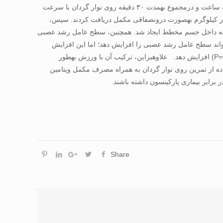
پارکینسون تقسیم شدند. گروه تمرینی به­مدت چهار هفته و هفته‌ای پنج روز به­صورت دو جلسه در روز و به­طور مجزا، ۱۵ دقیقه با فاصلۀ زمانی یک ساعت و درمجموع به­مدت ۳۰ دقیقه روی نوار گردان با سرعت
‌ای دو روز مکمل با دوز یک میکروگرم در کیلوگرم به­صورت درون­صفاقی مکمل دریافت کردند. سپس،
هیدروکسی دوپامین با دوز تزریقی ۲۵۰ میکروگرم در حجم پنج میکرولیتر به داخل جسم مخطط ایجاد شد. همچنین، سطح عامل رشد عصبی
تواند سطح عامل رشد عصبی را افزایش ­­دهد؛ اما این افزایش
معنادار نمی­باشد (P=0.372). از­سوی ­دیگر، مصرف مکمل ویتامین D3 به­تنهایی توانسته است سطوح عامل رشد عصبی را به­طور معنا­داری (P=0.002)­ افزایش دهد. علاوه­براین، ترکیب آن با ورزش به­طور
. یافته­های ما نشان می­دهد که پیش­درمان با استفاده از تمرین روی نوار گردان به­ همراه مصرف مکمل ویتامین
Share