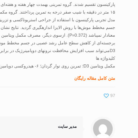
جسم مخطط موش‌ها با روش الایزا اندازه­گیری گردید. نتایج نشان 
D3می‌تواند سبب افزایش محافظت نرو‌ن­های دوپامینرژیک در برابر تخریب ناشی از ۶هیدروکسی دوپامین شود، از این رو می تواندنقش حفاظتی در برابر بیماری پارکینسون داشته باشند.
کلیدواژه ها
مکمل ویتامین D3؛ تمرین روی نوار گردان؛ ۶- هیدروکسی دوپامین؛ فاکتور رشد عصبی؛ پارکینسون
متن کامل مقاله رایگان
97
مدیر سایت