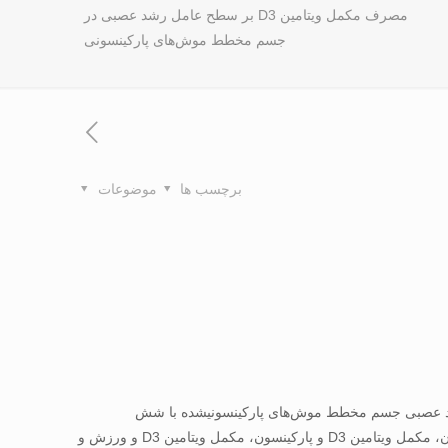
مصرف مکمل ویتامین D3 بر سطح عامل رشد عصبی در
جسم مخطط موش‌های پارکینسونی
برچسب ها
موضوعات
دن روی نوار گردان همراه با مصرف مکمل ویتامین D3 بر روی سطح فاکتور رشد عصبی جسم مخطط موش‌های پارکینسونی­شده با شش
هیدروکسی دوپامین می­باشد. ۴۸ سرحیوان (با وزن ۱۰±­­۲۷۶ گرم و سن ۱۲ هفته) به شش گروه شم، ­کنترل،­ کنترل پارکینسون،­ ورزش و پارکینسون،­ مکمل ویتامین D3 و پارکینسون، ­مکمل ویتامین D3 و ورزش و