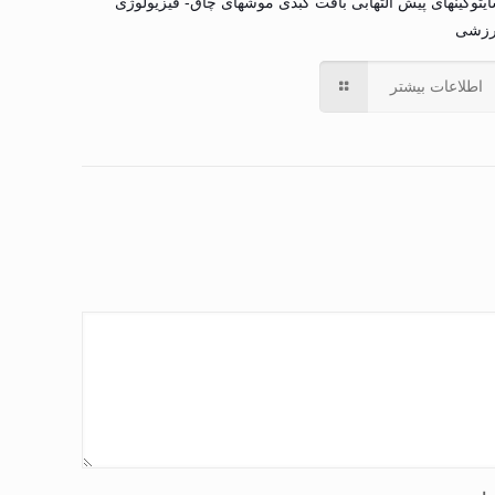
یتوکینهای پیش التهابی بافت کبدی موشهای چاق- فیزیولوژی
رزشی
اطلاعات بیشتر