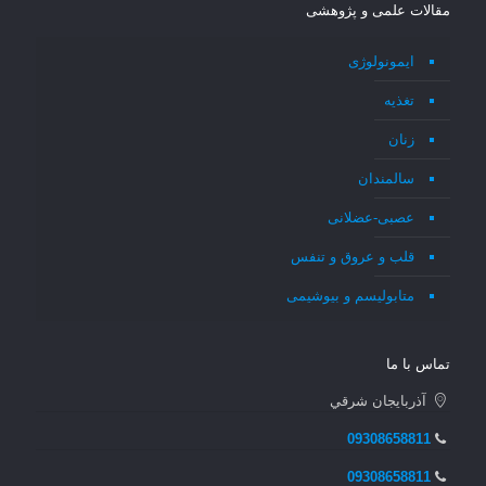
مقالات علمی و پژوهشی
ایمونولوژی
تغذیه
زنان
سالمندان
عصبی-عضلانی
قلب و عروق و تنفس
متابولیسم و بیوشیمی
تماس با ما
آذربايجان شرقي
09308658811
09308658811