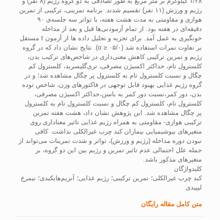
۱/۲۸ کیلوگرم بر متر مربع به طور تصادفی به دو گروه رژیم (۸ نفر) و
رژیم و ورزش (۱۱ نفر) تقسیم شدند. برنامه تمرینی، ترکیبی از تمرین
هوازی و مقاومتی به مدت هشت هفته، با تواتر سه جلسه‌ی ۹۰
دقیقه‌ای در هفته بود. از تمام آزمودنی‌ها قبل و بعد از مداخله
خونگیری به عمل آمد. برای تجزیه و تحلیل داده ها از آزمون t مستقل
بر تفاوت نمرات استفاده شد (۰۵/۰ ≤ α). نتایج نشان داد که در گروه
رژیم و تمرین ترکیبی کاهش معنی‌داری در شاخص‌های ترکیب بدن،
کلسترول تام، حداکثر اکسیژن مصرفی، تری‌گلیسرید، کلسترول کم
چگال و نسبت کلسترول تام به کلسترول پر چگال مشاهده شد؛ و در
گروه رژیم غذایی بهبود قابل توجهی در فاکتور‌های وزن، شاخص توده
بدن، دور کمر،نسبت دور کمر به باسن،حداکثر اکسیژن مصرفی،
کلسترول تام، کلسترول کم چگال و نسبت کلسترول تام به کلسترول
پر چگال مشاهده شد. این پژوهش نشان داد، هشت هفته تمرین
ترکیبی هوازی- مقاومتی به همراه رژیم غذایی تاثیر معناداری روی
متغیر‌های بیوشیمیایی بیماران کبد چرب غیرالکلی نداشت. کافی
نبودن دوره مداخله (رژیم و ورزش)، تواتر و شدت تمرینات می‌تواند از
جمله علل احتمالی عدم تاثیر تمرین و رژیم بین این دو گروه، بر
متغیر‌های مذکور باشد.
کلیدواژگان
کبد چرب غیر‌الکلی؛ تمرین ترکیبی؛ رژیم غذایی؛ آنزیم‌هایکبدی؛ نیمرخ
لیپیدی
متن کامل مقاله رایگان