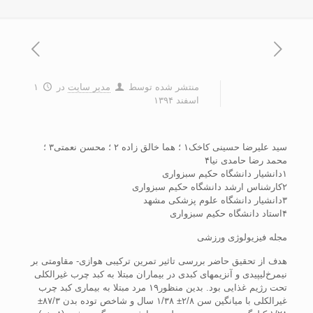
منتشر شده توسط
مدیر سایت
در
۱
اسفند ۱۳۹۴
سید علیرضا حسینی کاخک۱ ؛ هما خالق زاده ۲ ؛ محسن نعمتی۳ ؛
محمد رضا حامدی نیا۴
۱دانشیار دانشگاه حکیم سبزواری
۲کارشناس ارشد دانشگاه حکیم سبزواری
۳دانشیار دانشگاه علوم پزشکی مشهد
۴استاد دانشگاه حکیم سبزواری
مجله فیزیولوژی ورزشی
هدف از تحقیق حاضر بررسی تاثیر تمرین ترکیبی هوازی- مقاومتی بر
نیمرخ‌لیپیدی و آنزیمهای کبدی در بیماران مبتلا به کبد چرب غیرالکلی
تحت رژیم غذایی بود. بدین منظور۱۹ مرد مبتلا به بیماری کبد چرب
غیر‌الکلی با میانگین سن ۲/۸± ۱/۳۸ سال و شاخص توده بدن ۸۷/۳±