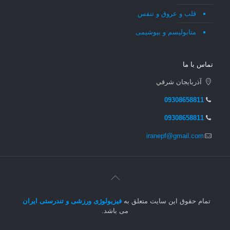
قلب و عروق و تنفس
متابولیسم و بیوشیمی
تماس با ما
آذربايجان شرقي
09308658811
09308658811
iranepf@gmail.com
تمام حقوق این سایت متعلق به
فیزیولوژی ورزشی و تندرستی ایران
می باشد.