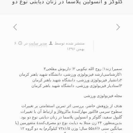
گلوکز و انسولین پلاسما در زنان دیابتی نوع دو
منتشر شده توسط
مدیر سایت
در
۶
بهمن ۱۳۹۶
سمیرا زند۱؛ روح الله نیکویی ۲؛ داریوش مفلحی۳
۱کارشناسی‌ارشد فیزیولوژی ورزشی، دانشگاه شهید باهنر کرمان
۲دانشیار فیزیولوژی ورزشی، دانشگاه شهید باهنر کرمان
۳استادیار فیزیولوژی ورزشی، دانشگاه شهید باهنر کرمان
مجله فیزیولوژی ورزشی
هدف از پژوهش حاضر، بررسی اثر تمرین استقامتی بر تغییرات
سطوح سرمی فاکتور مهارکنندۀ ماکروفاژ و ارتباط آن با تغییرات
گلبول سفید، گلوکز و انسولین پلاسما در زنان دیابتی نوع دو بود.
بدین‌منظور، ۲۴ زن مبتلا به دیابت نوع دو‌ مصرف‌کنندۀ متفورمین (با
میانگین سنی ۶/۶±۵۵ سال؛ وزن ۱/۵±۷۳ کیلوگرم) به دو گروه ۱۲