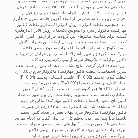
نفری کنترل و تمرین تقسیم شدند. گروه تمرین هشت هفته تمرین
استقامتی مشتمل‌ بر دویدن با شدت ۵۵ تا ۷۵ درصد حداکثر ضربان
قلب را به‌مدت ۴۰ تا ۶۰ دقیقه ‌انجام داد‌. نمونۀ خونی نیز قبل از
اجرای تمرین و ۷۲ ساعت پس از اتمام آخرین جلسۀ تمرین جمع‌آوری
شد‌. همچنین، غلظت گلوکز با روش گلوکز اکسیداز و غلظت فاکتور
مهارکنندۀ ماکروفاژ سرم و انسولین پلاسما با روش الایزا اندازه‌گیری
گشت. برای مقایسۀ متغیرهای بین گروه‌ها نیز از آزمون آماری آنالیز
کوواریانس استفاده شد و جهت بررسی ارتباط بین تغییرات گلبول
سفید، گلوکز و انسولین پلاسما با تغییرات سطوح سرمی فاکتور
مهارکنندۀ ماکروفاژ و تعیین اشتراک احتمالی این عوامل در تغییرات
فاکتور مهارکنندۀ ماکروفاژ سرم، آزمون رگرسیون چندگانه
مورداستفاده قرار گرفت. نتایج نشان می‌دهد که پس از هشت هفته
تمرین استقامتی، غلظت فاکتور مهارکنندۀ ماکروفاژ سرم (P=0.03)،
غلظت گلوکز پلاسما (P=0.02)، غلظت انسولین پلاسما (P=0.04)،
تعداد گلبول‌های سفید پلاسما (P=0.002) و شاخص مقاومت به
انسولین (P=0.01) در گروه تمرین نسبت به گروه کنترل کاهش
معناداری داشته است. همچنین، ارتباط معناداری بین تغییرات تعداد
گلبول‌های سفید پلاسما و غلظت فاکتور مهارکنندۀ ماکروفاژ سرم
(P=0.05) مشاهده شد. شایان‌ذکر است که ۶۳ درصد از تغییرات
فاکتور مهارکنندۀ ماکروفاژ سرم تنها با تغییر در تعداد گلبول سفید
پلاسما قابل‌پیش‌بینی بود. به‌طور‌کلی، می‌توان گفت که انجام تمرین
استقامتی با کاهش در تعداد گلبول‌های سفید سرمی همراه است و
این تغییرات تا‌حدی می‌تواند کاهش در سطوح سرمی فاکتور
مهارکنندۀ ماکروفاژ پس از تمرین استقامتی را تبیین نماید.