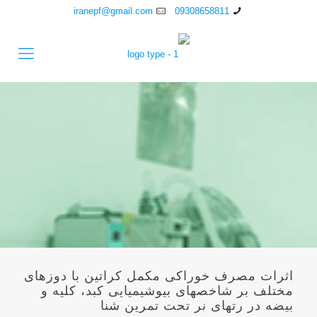
iranepf@gmail.com
09308658811
اثرات مصرف خوراکی مکمل کراتین با دوزهای
مختلف بر شاخص‫های بیوشیمیایی کبد، کلیه و
بیضه در رت‫های نر تحت تمرین شنا