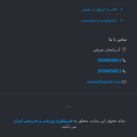
قلب و عروق و تنفس
متابولیسم و بیوشیمی
تماس با ما
آذربايجان شرقي
09308658811
09308658811
iranepf@gmail.com
تمام حقوق این سایت متعلق به
فیزیولوژی ورزشی و تندرستی ایران
می باشد.