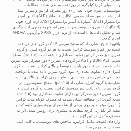
و۶۰۰ میلی گرم/ کیلوگرم در روز) تقسیم‌بندی شدند. مطالعات
بیوشیمیایی سرم خون بعد از ۱۰ روز مصرف کراتین و تمرین شنا
اجرا شد. سپس سطح سرمی آلکالین فسفاتاز (ALP)، آلانین آمینو
ترانسفراز (ALT)، آسپارتات آمینو ترانسفراز(AST)، ازت اوره خون
(BUN)، کراتینین و تستوسترون به روش اسپکتروفتومتری اندازه‌گیری
شد و تحلیل داده ها با استفاده از نرم افزار SPSS و آزمون ANOVA
انجام گرفت.
یافته­ها: نتایج نشان داد که سطح سرمی ALP در گروه‌های دریافت
کننده دوز کم و متوسط کراتین نسبت به هر دو گروه کنترل و گروه
تمرین دوز صفر کراتین تفاوت معناداری داشته است (۰/۰۵<p). سطح
سرمیBUN، ALT و AST در گروه‌های تمرین+ دوز صفرکراتین، تمرین
داده شده با دریافت دوز پایین، متوسط و بالای کراتین نسبت به گروه
کنترل دارای تفاوت معناداری نبود. گروه تمرین داده شده با دریافت
دوز بالای کراتین بطور معناداری سطح سرمی کراتینین بالاتری را در
مقایسه با گروه کنترل نشان داد (۰/۰۵<p). سطح تستوسترون در
گروه تمرین با دریافت دوز متوسط کراتین نسبت به گروه کنترل و
گروه تمرین+ دوز صفرکراتین دارای تفاوت معناداری بود (۰/۰۵<p).
نتیجه­ گیری: این مطالعه نشان می‫دهد که مصرف کوتاه مدت کراتین
(۱۰ روز) می‫تواند بر روی برخی از شاخص‫های بیوشیمیایی کلیه، کبد و
بیضه اثر بگذارد. اگرچه مطالعات بیشتری برای روشن شدن اثرات
مصرف مکمل کراتین لازم است.
واژه‌های کلیدی: مکمل کراتین، شاخص های بیوشیمیایی، کلیه، کبد،
بیضه، رت، تمرین شنا