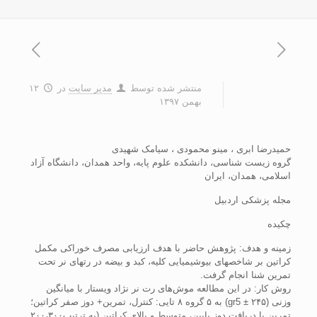
منتشر شده توسط
مدیر سایت
در
۱۲
بهمن ۱۳۹۷
حمیدرضا ابری ، مینو محمودی ، سیامک شهیدی
گروه زیست شناسی، دانشکده علوم پایه، واحد همدان، دانشگاه آزاد
اسلامی، همدان، ایران
مجله پزشکی اردبیل
چکیده
زمینه و هدف: پژوهش حاضر با هدف ارزیابی مصرف خوراکی مکمل
کراتین بر شاخص‫های بیوشیمیایی کلیه، کبد و بیضه در رت‫های نر تحت
تمرین شنا انجام گرفت.
روش‌ کار: در این مطالعه موش‌های رت نر نژاد ویستار با میانگین
وزنی (gr5 ± ۲۴۵) به ۵ گروه ۸ تایی: کنترل، تمرین+ دوز صفر کراتین؛
تمرین با دریافت دوز پایین، متوسط و بالای کراتین (به ترتیب۲۰۰،۳۰۰