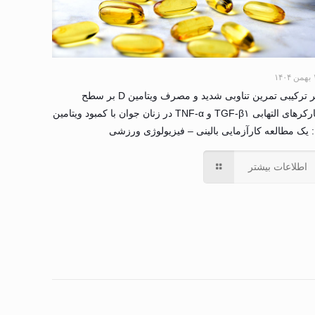
۱۴۰
اثر ترکیبی تمرین تناوبی شدید و مصرف ویتامین D بر سطح
مارکرهای التهابی TGF-β۱ و TNF-α در زنان جوان با کمبود ویتامین
 ورزشی
اطلاعات بیشتر