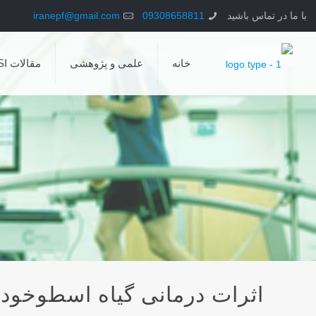
با ما در تماس باشید
09308658811
iranepf@gmail.com
خانه
علمی و پژوهشی
مقالات ISI
اثرات درمانی گیاه اسطوخو