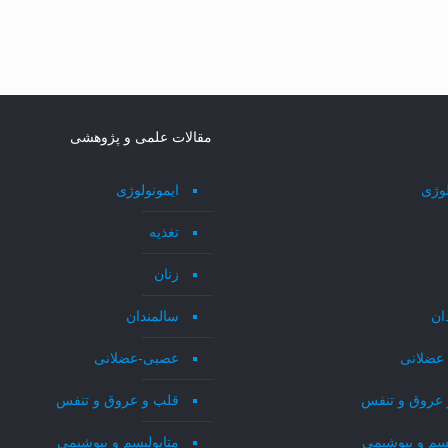
مقالات علمی و پژوهشی
لوژی
ایمونولوژی
تغذیه
زنان
ان
سالمندان
عضلانی
عصبی-عضلانی
 عروق و تنفس
قلب و عروق و تنفس
یسم و بیوشیمی
متابولیسم و بیوشیمی