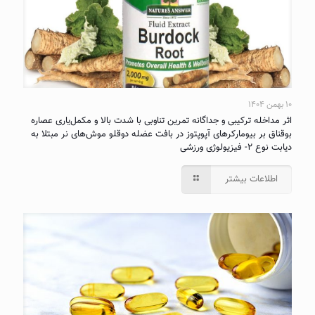
۱۰ بهمن ۱۴۰۴
اثر مداخله ترکیبی و جداگانه تمرین تناوبی با شدت بالا و مکمل‌یاری عصاره
بوقناق بر بیومارکرهای آپوپتوز در بافت عضله دوقلو موش‌های نر مبتلا به
دیابت نوع ۲- فیزیولوژی ورزشی
اطلاعات بیشتر