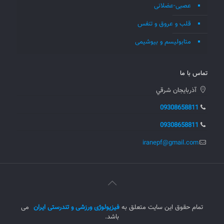
عصبی-عضلانی
قلب و عروق و تنفس
متابولیسم و بیوشیمی
تماس با ما
آذربايجان شرقي
09308658811
09308658811
iranepf@gmail.com
تمام حقوق این سایت متعلق به
فیزیولوژی ورزشی و تندرستی ایران
می
باشد.