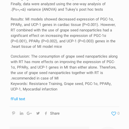
Finally, data were analyzed using the one-way analysis of
variance (ANOVA) and Tukey’s post hoc tests (P≤۰٫۰۵).
Results: MI models showed decreased expression of PGC-1α,
PPARγ, and UCP-1 genes in cardiac tissue (P=0.001). However,
RT combined with the use of grape seed nanoparticles had a
significant effect on increasing the expression of PGC-1α
(P=0.001), PPARγ (P=0.002), and UCP-1 (P=0.003) genes in the
heart tissue of MI model mice.
Conclusion: The consumption of grape seed nanoparticles along
with RT has more effects on improving the expression of PGC-
1α, PPARγ, and UCP-1 genes in MI than either alone. Therefore,
the use of grape seed nanoparticles together with RT is
recommended in case of MI.
Keywords: Resistance Training, Grape seed, PGC-1α, PPARγ,
UCP-1, Myocardial infarction
fFull text
Share
0