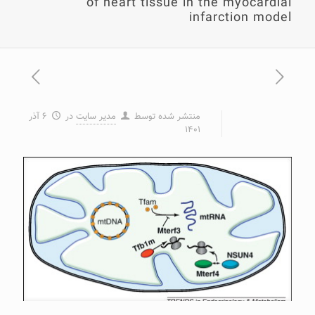
of heart tissue in the myocardial
infarction model
منتشر شده توسط
مدیر سایت
در
۶ آذر
۱۴۰۱