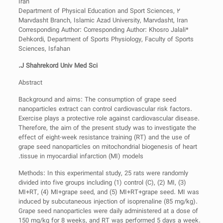
Iran
۲ Department of Physical Education and Sport Sciences,
Marvdasht Branch, Islamic Azad University, Marvdasht, Iran
*Corresponding Author: Corresponding Author: Khosro Jalali
Dehkordi, Department of Sports Physiology, Faculty of Sports
Sciences, Isfahan
J Shahrekord Univ Med Sci.
Abstract
Background and aims: The consumption of grape seed
nanoparticles extract can control cardiovascular risk factors.
Exercise plays a protective role against cardiovascular disease.
Therefore, the aim of the present study was to investigate the
effect of eight-week resistance training (RT) and the use of
grape seed nanoparticles on mitochondrial biogenesis of heart
tissue in myocardial infarction (MI) models.
Methods: In this experimental study, 25 rats were randomly
divided into five groups including (1) control (C), (2) MI, (3)
MI+RT, (4) MI+grape seed, and (5) MI+RT+grape seed. MI was
induced by subcutaneous injection of isoprenaline (85 mg/kg).
Grape seed nanoparticles were daily administered at a dose of
150 mg/kg for 8 weeks, and RT was performed 5 days a week.