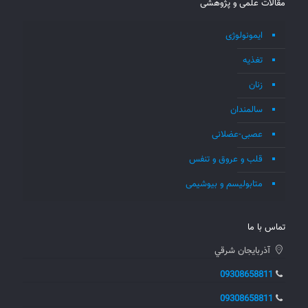
مقالات علمی و پژوهشی
ایمونولوژی
تغذیه
زنان
سالمندان
عصبی-عضلانی
قلب و عروق و تنفس
متابولیسم و بیوشیمی
تماس با ما
آذربايجان شرقي
09308658811
09308658811