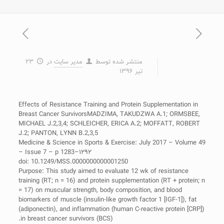
منتشر شده توسط
مدیر سایت
در
۲۳
تیر ۱۳۹۶
Effects of Resistance Training and Protein Supplementation in
Breast Cancer SurvivorsMADZIMA, TAKUDZWA A.1; ORMSBEE,
MICHAEL J.2,3,4; SCHLEICHER, ERICA A.2; MOFFATT, ROBERT
J.2; PANTON, LYNN B.2,3,5
Medicine & Science in Sports & Exercise: July 2017 – Volume 49
– Issue 7 – p 1283–۱۲۹۲
doi: 10.1249/MSS.0000000000001250
Purpose: This study aimed to evaluate 12 wk of resistance
training (RT; n = 16) and protein supplementation (RT + protein; n
= 17) on muscular strength, body composition, and blood
biomarkers of muscle (insulin-like growth factor 1 [IGF-1]), fat
(adiponectin), and inflammation (human C-reactive protein [CRP])
in breast cancer survivors (BCS).