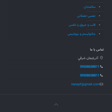
سالمندان
عصبی-عضلانی
قلب و عروق و تنفس
متابولیسم و بیوشیمی
تماس با ما
آذربايجان شرقي
09308658811
09308658811
iranepf@gmail.com