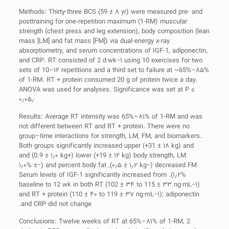
Methods: Thirty-three BCS (59 ± ۸ yr) were measured pre- and
posttraining for one-repetition maximum (1-RM) muscular
strength (chest press and leg extension), body composition (lean
mass [LM] and fat mass [FM]) via dual-energy x-ray
absorptiometry, and serum concentrations of IGF-1, adiponectin,
and CRP. RT consisted of 2 d·wk−۱ using 10 exercises for two
sets of 10–۱۲ repetitions and a third set to failure at ~65%–۸۵%
of 1-RM. RT + protein consumed 20 g of protein twice a day.
ANOVA was used for analyses. Significance was set at P ≤
۰٫۰۵٫
Results: Average RT intensity was 65%–۸۱% of 1-RM and was
not different between RT and RT + protein. There were no
group–time interactions for strength, LM, FM, and biomarkers.
Both groups significantly increased upper (+31 ± ۱۸ kg) and
lower (+19 ± ۱۲ kg) body strength, LM (+0.9 ± ۱٫۰ kg) and
decreased FM (−۰٫۵ ± ۱٫۲ kg), and percent body fat (−۱٫۰% ±
۱٫۲%). Serum levels of IGF-1 significantly increased from
baseline to 12 wk in both RT (102 ± ۳۴ to 115 ± ۳۳ ng·mL−۱)
and RT + protein (110 ± ۴۰ to 119 ± ۳۷ ng·mL−۱); adiponectin
and CRP did not change.
Conclusions: Twelve weeks of RT at 65%–۸۱% of 1-RM, 2