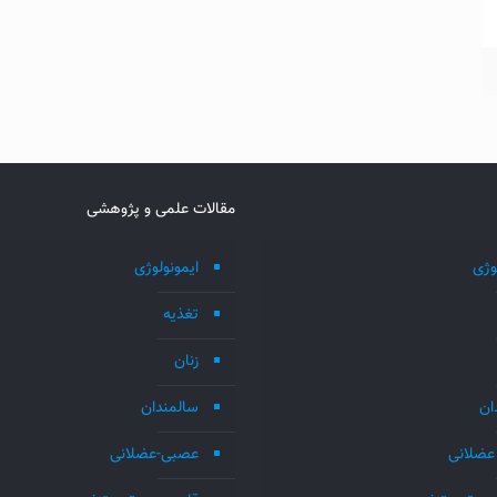
مقالات علمی و پژوهشی
وژی
ایمونولوژی
تغذیه
زنان
ان
سالمندان
عضلانی
عصبی-عضلانی