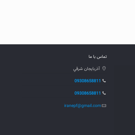
تماس با ما
آذربايجان شرقي
09308658811
09308658811
iranepf@gmail.com