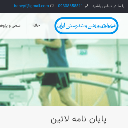
با ما در تماس باشید
09308658811
iranepf@gmail.com
خانه
علمی و پژو
پایان نامه لاتین