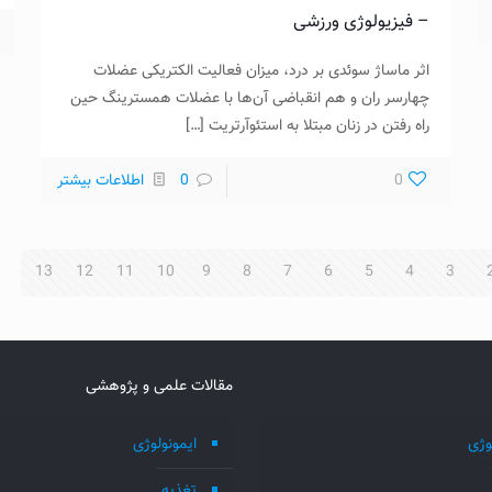
– فیزیولوژی ورزشی
اثر ماساژ سوئدی بر درد، میزان فعالیت الکتریکی عضلات
چهارسر ران و هم انقباضی آن‌ها با عضلات همسترینگ حین
راه رفتن در زنان مبتلا به استئوآرتریت
[…]
0
0
اطلاعات بیشتر
13
12
11
10
9
8
7
6
5
4
3
مقالات علمی و پژوهشی
وژی
ایمونولوژی
تغذیه