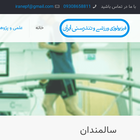
با ما در تماس باشید
09308658811
iranepf@gmail.com
خانه
علمی و پژو
سالمندان