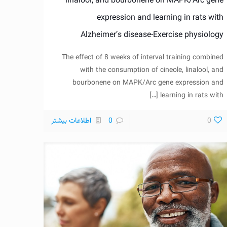
linalool, and bourbonene on MAPK/Arc gene
expression and learning in rats with
Alzheimer’s disease-Exercise physiology
The effect of 8 weeks of interval training combined
with the consumption of cineole, linalool, and
bourbonene on MAPK/Arc gene expression and
[…]
learning in rats with
0
0
اطلاعات بیشتر