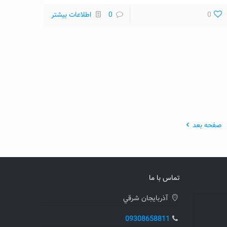
0
0
اطلاعات بیشتر
صفحه بعد
تماس با ما
آذربايجان شرقي
09308658811