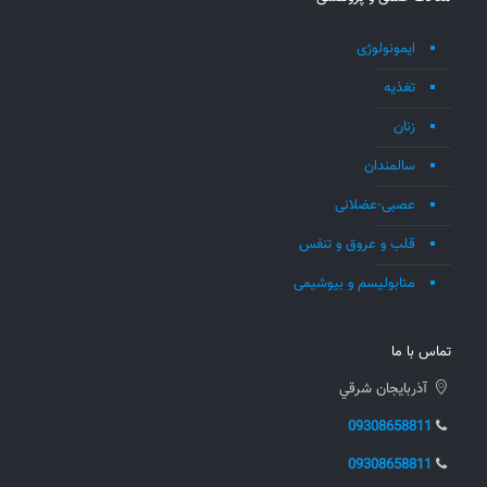
ایمونولوژی
تغذیه
زنان
سالمندان
عصبی-عضلانی
قلب و عروق و تنفس
متابولیسم و بیوشیمی
تماس با ما
آذربايجان شرقي
09308658811
09308658811