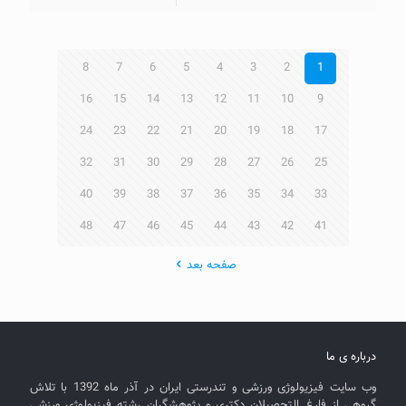
8
7
6
5
4
3
2
1
16
15
14
13
12
11
10
9
24
23
22
21
20
19
18
17
32
31
30
29
28
27
26
25
40
39
38
37
36
35
34
33
48
47
46
45
44
43
42
41
صفحه بعد
درباره ی ما
وب سایت فیزیولوژی ورزشی و تندرستی ایران در آذر ماه 1392 با تلاش
گروهی از فارغ التحصیلان دکتری و پژوهشگران رشته فیزیولوژی ورزشی