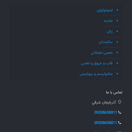
ایمونولوژی
تغذیه
زنان
سالمندان
عصبی-عضلانی
قلب و عروق و تنفس
متابولیسم و بیوشیمی
تماس با ما
آذربايجان شرقي
09308658811
09308658811