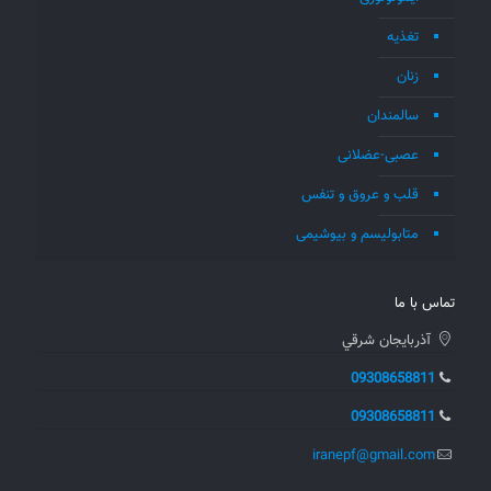
تغذیه
زنان
سالمندان
عصبی-عضلانی
قلب و عروق و تنفس
متابولیسم و بیوشیمی
تماس با ما
آذربايجان شرقي
09308658811
09308658811
iranepf@gmail.com