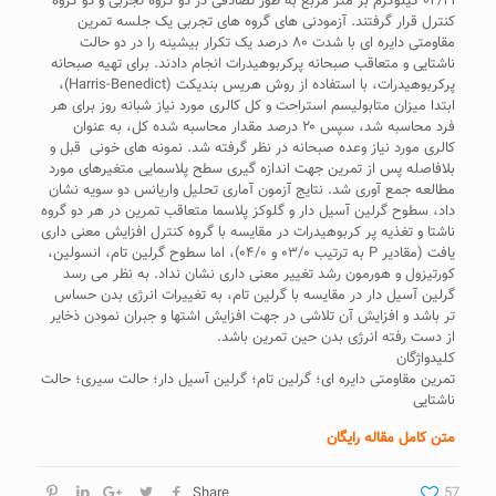
۰۲/۲۱ کیلوگرم بر متر مربع به طور تصادفی در دو گروه تجربی و دو گروه
کنترل قرار گرفتند. آزمودنی های گروه های تجربی یک جلسه تمرین
مقاومتی دایره ای با شدت ۸۰ درصد یک تکرار بیشینه را در دو حالت
ناشتایی و متعاقب صبحانه پرکربوهیدرات انجام دادند. برای تهیه صبحانه
پرکربوهیدرات، با استفاده از روش هریس بندیکت (Harris-Benedict)،
ابتدا میزان متابولیسم استراحت و کل کالری مورد نیاز شبانه روز برای هر
فرد محاسبه شد، سپس ۲۰ درصد مقدار محاسبه شده کل، به عنوان
کالری مورد نیاز وعده صبحانه در نظر گرفته شد. نمونه های خونی قبل و
بلافاصله پس از تمرین جهت اندازه گیری سطح پلاسمایی متغیرهای مورد
مطالعه جمع آوری شد. نتایج آزمون آماری تحلیل واریانس دو سویه نشان
داد، سطوح گرلین آسیل دار و گلوکز پلاسما متعاقب تمرین در هر دو گروه
ناشتا و تغذیه پر کربوهیدرات در مقایسه با گروه کنترل افزایش معنی داری
یافت (مقادیر P به ترتیب ۰۳/۰ و ۰۴/۰)، اما سطوح گرلین تام، انسولین،
کورتیزول و هورمون رشد تغییر معنی داری نشان نداد. به نظر می رسد
گرلین آسیل دار در مقایسه با گرلین تام، به تغییرات انرژی بدن حساس
تر باشد و افزایش آن تلاشی در جهت افزایش اشتها و جبران نمودن ذخایر
از دست رفته انرژی بدن حین تمرین باشد.
کلیدواژگان
تمرین مقاومتی دایره ای؛ گرلین تام؛ گرلین آسیل دار؛ حالت سیری؛ حالت
ناشتایی
متن کامل مقاله رایگان
Share
57