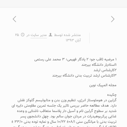
منتشر شده توسط
مدیر سایت
در
۲۵
آبان ۱۳۹۳
۱ مرضیه ثاقب جو؛ ۲ یادگار فهیمی؛ ۳ محمد علی رستمی
۱استادیار دانشگاه بیرجند
۲کارشناس ارشد
۳کارشناس ارشد تربیت بدنی دانشگاه بیرجند
مجله المپیک نوین
چکیده
گرلین در هومئوستاز انرژی، تنظیم وزن بدن و متابولیسم گلوکز نقش
دارد. هدف مطالعه حاضر بررسی تاثیر یک جلسه تمرین مقاومتی دایره ای
شدید بر سطوح گرلین تام و آسیل دار پلاسما متعاقب ناشتایی و وعده
غذایی پرکربوهیدرات در مردان جوان سالم بود. چهل دانشجوی پسر
تربیت بدنی با میانگین سنی ۰۸/۱± ۱۰/۲۲ سال و نمایه توده بدنی ۳۳/۰ ±