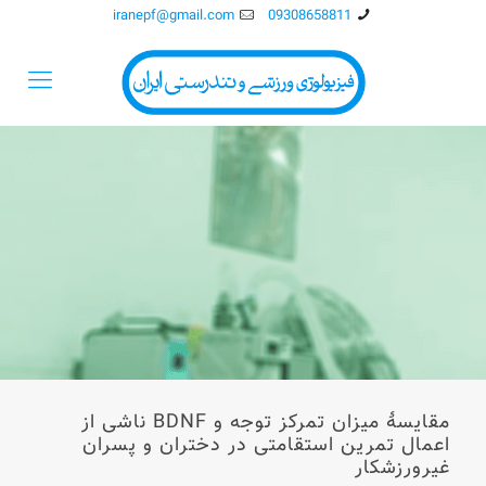
iranepf@gmail.com
09308658811
مقایسۀ میزان تمرکز توجه و BDNF ناشی از
اعمال تمرین استقامتی در دختران و پسران
غیرورزشکار