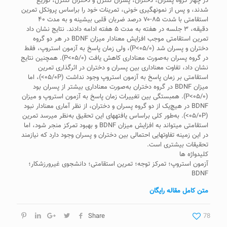
در چهار گروه پسران، دختران، پسران کنترل و دختران کنترل، توزیع
شدند، و پس از نمونه­گیری خونی، تمرینات خود را براساس پروتکل تمرین
استقامتی با شدت ۸۵-۷۰ درصد ضربان قلبی بیشینه و به مدت ۴۰
دقیقه، ۳ جلسه در هفته به مدت ۵ هفته ادامه دادند. نتایج نشان داد
تمرین استقامتی موجب افزایش معنا‌دار میزان BDNF در هر دو گروه
دختران و پسران شد (۰۵/۰>P)، ولی زمان پاسخ به آزمون استروپ، فقط
در گروه پسران به‌صورت معنا‌داری کاهش یافت (۰۵/۰>P). همچنین نتایج
نشان داد، تفاوت معنا‌داری بین پسران و دختران در اثرگذاری تمرین
استقامتی بر زمان پاسخ به آزمون استروپ وجود نداشت (۰۵/۰P>)، اما
میزان BDNF در گروه دختران به‌صورت معنا‌داری بیشتر از پسران بود
(۰۵/۰>P). همبستگی بین تغییرات زمان پاسخ به آزمون استروپ و میزان
BDNF در هیچ‌یک از دو گروه پسران و دختران، از نظر آماری معنا‌دار نبود
(۰۵/۰P>). به‌طور کلی براساس یافته­های این تحقیق به‌نظر می­رسد تمرین
استقامتی می­تواند به افزایش میزان BDNF و بهبود تمرکز منجر شود، اما
در این زمینه تفاوت­هایی احتمالی بین دختران و پسران وجود دارد که نیازمند
تحقیقات بیشتری است.
کلیدواژه ها
آزمون استروپ؛ تمرکز توجه؛ تمرین استقامتی؛ دانشجوی غیرورزشکار؛
BDNF
متن کامل مقاله رایگان
Share
78