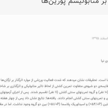
ر متابولیسم پورین‌ها
 نیا
است. تحقیقات نشان می­دهند که شدت فعالیت ورزشی از موارد اثرگذار بر ارگان‌ها و
اساس وزن بدن، به دو گروه تمرین­های دایره­ای مبتنی بر فنون کشتی (۱۰ نفر) و گروه ت
تمرین­های سنتی کشتی انجام دادند. یافته‌ها: نتایج نشان داد پس از چهار هفته ت
مقادیر هیپوگزانتین گوانین فسفوریبوزیل­ترانسفراز (۴۴/۰P=)، هیپوگزانتین (۴/۰P