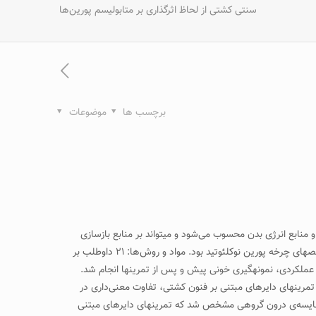
سنتی کشتی از لحاظ اثرگذاری بر متابولیسم پورین‌ها
برچسب ها
موضوعات
 منابع انرژی بدن محسوب می‌شود و می­تواند بر منابع بازسازی
آدنوزین تری فسفات (ATP) تاثیر داشته باشد. هدف این پژوهش، مقایسه‌ی دو شیوه‌ی متفاوت تمرین کشتی از لحاظ تاثیر متابولیکی و اثرگذاری بر شاخص­های چرخه پورین نوکلئوتید بود. مواد و روش‌ها: ۲۱ داوطلب بر
مرین­های سنتی کشتی (۱۱ نفر) تقسیم شدند. پس از اجرای آزمون­های عملکردی، نمونه­گیری خونی پیش و پس از تمرین­ها انجام شد.
مرین­های دایره­ای مبتنی بر فنون کشتی، تفاوت معنی‌داری در
۵=) و اسیداوریک پلاسما (۵۱/۰P=) بین دو گروه وجود نداشت. اما در مقایسه‌ی درون گروهی مشخص شد که تمرین­های دایره­ای مبتنی