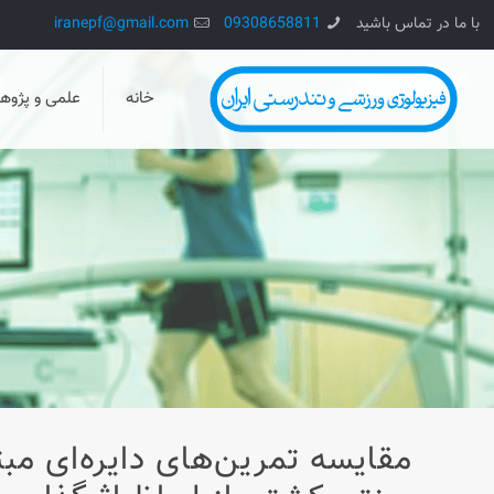
با ما در تماس باشید
09308658811
iranepf@gmail.com
خانه
علمی و پژو
مقایسه تمرین‌های دایره‌ای مب