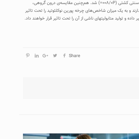
برفنون کشتی و تمرین­های سنتی کشتی باعث کاهش معنی‌دار مقادیر هیپوگزانتین در گروه تمرین دایره‌ای مبتنی بر فنون کشتی (۰۳/۰P=) و گروه تمرین سنتی کشتی (۰۰۸/۰P=) شد. هم‌چنین مقایسه‌ی درون گروهی،
دارند و به یک میزان شاخص‌های چرخه پورین نوکلئوتید را تحت تاثیر
ده و تولید متابولیت­های ناشی از آن را تحت تاثیر قرار خواهند داد.
Share