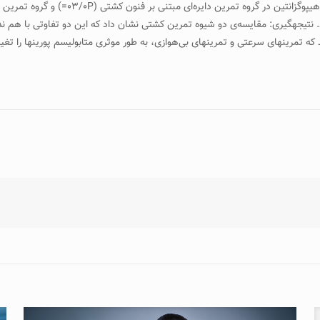
اد. نتیجه­گیری: مقایسه‌ی دو شیوه تمرین کشتی نشان داد که این دو تفاوتی با هم ن
ین­های سرعتی و تمرین­های بی‌هوازی، به طور موثری متابولیسم پورین­ها را تغییر دا