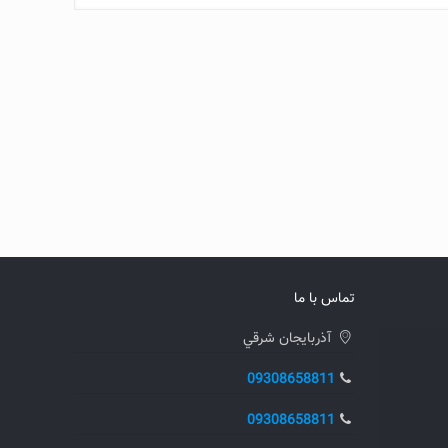
تماس با ما
آذربايجان شرقي
09308658811
09308658811