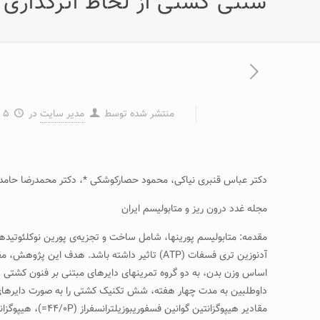
سنتی کشتی از لحاظ اثرگذاری ب
منتشر شده توسط
مدیر سایت
در
۵ اسفند ۱۳۹۵
دکتر عباس قنبری نیاکی، محمود حصارکوشکی *، دکتر محمدرضا حامدی
مجله غدد درون ریز و متابولیسم ایران
مقدمه: متابولیسم پورین­ها، شامل ساخت و تجزیه‌ی پورین نوکلئوتیدها 
داوطلبین به مدت چهار هفته، شش تکنیک کشتی را به صورت دایره­ای و 