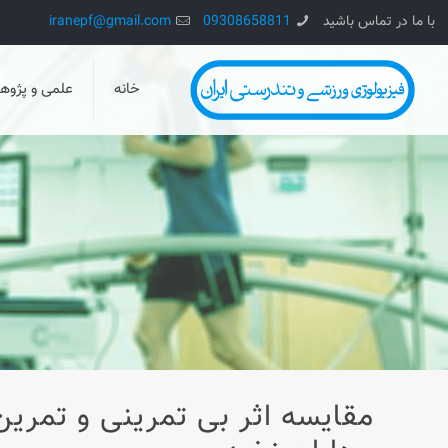
با ما در تماس باشید
09308658811
iranepf@gmail.com
خانه
علمی و پژو
مقایسه اثر بی تمرینی و تمر