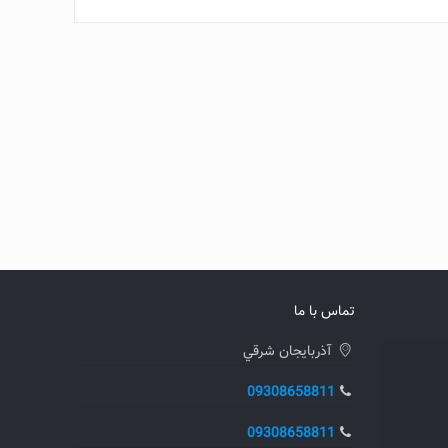
تماس با ما
آذربايجان شرقي
09308658811
09308658811