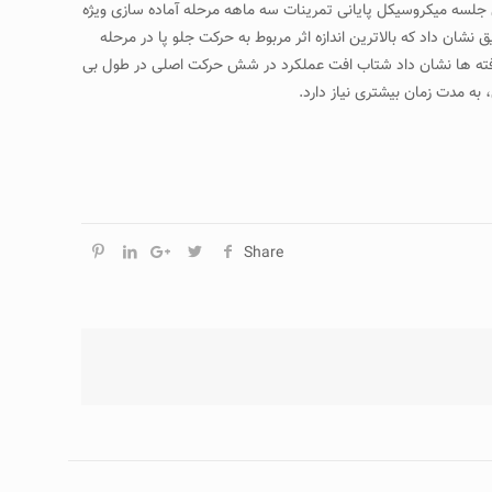
و متغیـرهای عملکردی آنان در آخرین جلسه میکروسیکل پایانی تمرینات سه ماهه مرحله آماده سازی ویژه
 نشان داد که بالاترین اندازه اثر مربوط به حرکت جلو پا در مرحله
ی است (ES=0.727 ؛ (P≤۰٫۰۰۱ در حالی که پایین ترین اندازه اثر مربوط به حرکت یکضرب در مرحله تمرین مجدد بود(ES=0.128 ؛ (P≤۰٫۰۳٫ یافته ها نشان داد شتاب افت عملکرد در شش حرکت اصلی در طول بی
به مدت زمان بیشتری نیاز دارد.
Share