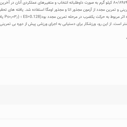
میانگین سنی۷۶/۱±۱۸ سال، قد ۰۵/۶±۳۵/۱۷۴سانتی‌متر و وزن ۹۷/۲۰±۸۰/۸۹ کیلو گرم به صورت داوطلبانه انتخاب 
مرینی و تمرین مجدد از آزمون مجذور اتا و مجذور اومگا استفاده شد. یافته های تحقیق
بی تمرین
 است. از این رو، ورزشکار برای دستیابی به اجرای ورزشی پیش از دوره بی تمرینی، 