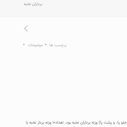
برداران نخبه
برچسب ها
موضوعات
هدف از انجام تحقیق حاضر مقایسه اثر ۱۵ روز بی‌تمرینی و۳۰ روز تمرین مجدد بر شش حرکت اصلی ( یکضرب، دوضرب، یکضرب قدرتی، دوضرب قدرتی، جلو پا، و پشت پا) وزنه برداران نخبه بود. تعداد۱۰ وزنه بردار نخبه با