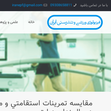
با ما در تماس باشید
09308658811
iranepf@gmail.com
خانه
علمی و پژو
مقايسه تمرينات استقامتي و مق