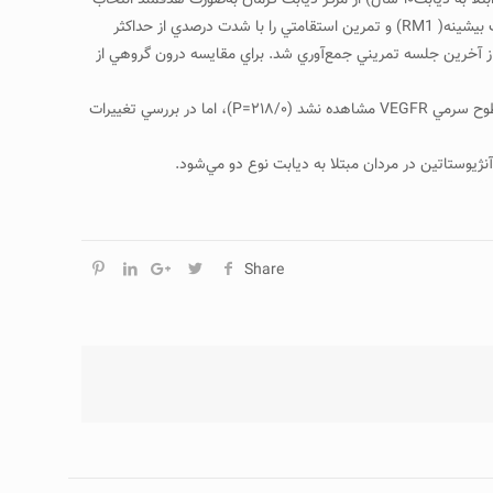
روش: به اين منظور تعداد ۲۶ نفر مرد مبتلا به ديابت نوع ۲ (سن ۳/۱۱±۵۶/۶۴ سال، وزن ۴۲/۵±۵۰/۶۸ كيلوگرم، قد ۱۶۲/۴۳±۰۰/۱۵۰ سانتيمتر و سابقه ابتلا به ديابت۱۰ سال) از مركز ديابت كرمان به‌صورت هدفمند انتخاب
و به‌شكل تصادفي در دو گروه تمرين هوازي و مقاومتي تقسيم شدند. آزمودني‌ها پس از آشنايي با پروتكل، تمرينات مقاومتي را بر اساس درصدي از قدرت بيشينه( RM1) و تمرين استقامتي را با شدت درصدي از حداكثر
ر جلسه ??-?? دقيقه) و به‌مدت ۱۲ هفته انجام دادند. نمونه‌هاي خوني، قبل از شروع تمرينات و ۲۴ ساعت پس از آخرين جلسه تمريني جمع‌آوري شد. براي مقايسه درون گروهي از
يافته‌ها:بررسي تغييرات بين گروهي تفاوت معني‌داري در سطوح سرمي آنژيوستاتين نشان نداد (۱۱۶/۰=P). همچنين تفاوت معني‌داري بين دو گروه درسطوح سرمي VEGFR مشاهده نشد (۲۱۸/۰=P)، اما در بررسي تغييرات
ژيوستاتين در مردان مبتلا به ديابت نوع دو مي‌شود.
Share