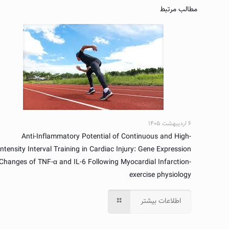
مطالب مرتبط
۶ اردیبهشت ۱۴۰۵
Anti-Inflammatory Potential of Continuous and High-
Intensity Interval Training in Cardiac Injury: Gene Expression
Changes of TNF-α and IL-6 Following Myocardial Infarction-
exercise physiology
اطلاعات بیشتر