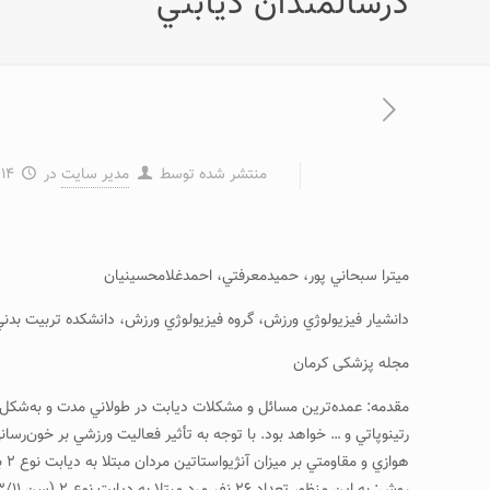
درسالمندان ديابتي
منتشر شده توسط
مدیر سایت
در
۱۴ خرداد ۱۳۹۵
ميترا سبحاني پور، حميدمعرفتي، احمدغلامحسينيان
دانشيار فيزيولوژي ورزش، گروه فيزيولوژي ورزش، دانشكده تربيت بدني
مجله پزشکی کرمان
مقدمه: عمده‌ترين مسائل و مشكلات ديابت در طولاني مدت و به‌شكل م
رتينوپاتي و … خواهد بود. با توجه به تأثير فعاليت ورزشي بر خون‌
هوازي و مقاومتي بر ميزان آنژيواستاتين مردان مبتلا به ديابت نوع ۲ بود.