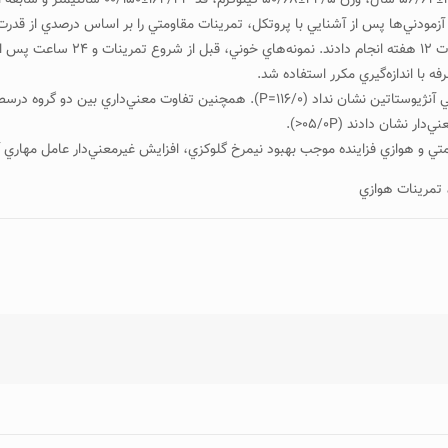
اكسيژن مصرفي، سه جلسه در هفته (ه
تي و هوازي فزاينده موجب بهبود نيمرخ گلوكزي، افزايش غيرمعني‌دار عامل مهاري آن