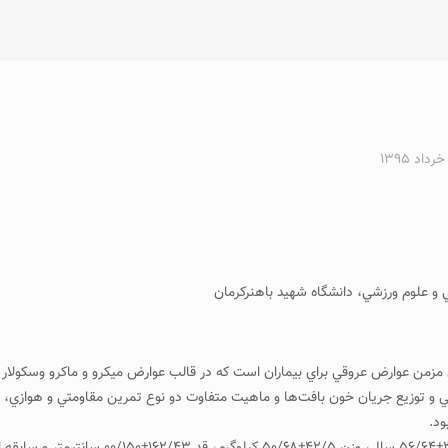
 و علوم ورزشي، دانشگاه شهيد باهنركرمان
زمن عوارض عروقي براي بيماران است كه در قالب عوارض ميكرو و ماكرو وسكولار طبق
رساني و توزيع جريان خون بافت‌ها و ماهيت متفاوت دو نوع تمرين مقاومتي و هوازي