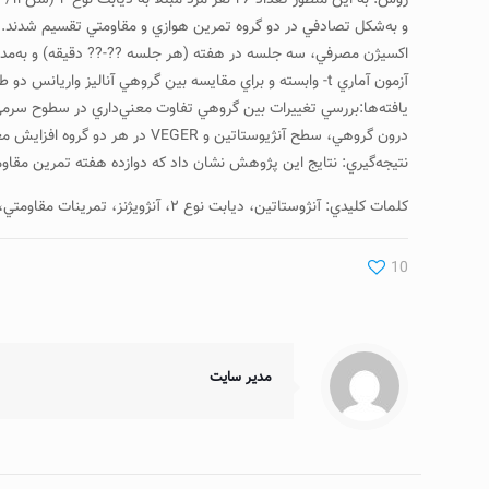
آزمون آماري t- وابسته و براي مقايسه بين گروهي آناليز واريانس دو طرفه با اندازه‌گيري مكرر استفاده شد.
درون گروهي، سطح آنژيوستاتين و VEGER در هر دو گروه افزايش معني‌دار نشان دادند (۰۵/۰P<).
نتيجه‌گيري: نتايج اين پژوهش نشان داد كه دوازده هفته تمرين مقاوم
كلمات كليدي: آنژوستاتين، ديابت نوع ۲، آنژويژنز، تمرينات مقاومتي، تمرينات هوازي
10
مدیر سایت