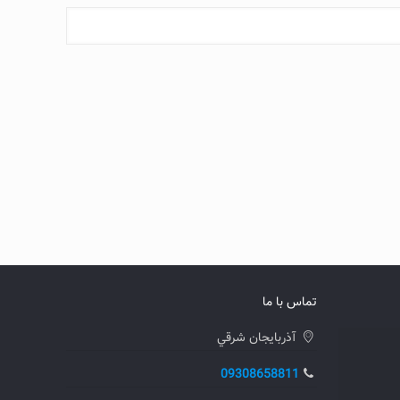
تماس با ما
آذربايجان شرقي
09308658811