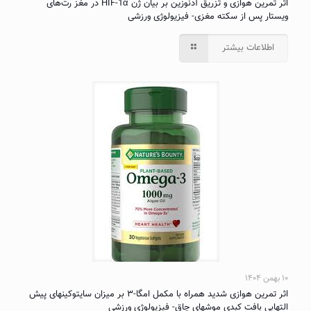
اثر تمرین هوازی و تزریق آدنوزین بر بیان ژن HIF-1α در مغز رت‌های
ویستار پس از سکته مغزی- فیزیولوژی ورزشی
اطلاعات بیشتر
۱۰ بهمن ۱۴۰۴
اثر تمرین هوازی شدید همراه با مکمل امگا-۳ بر میزان سایتوکینهای پیش
التهابی بافت کبدی موشهای چاق- فیزیولوژی ورزشی