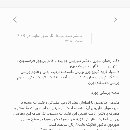
منتشر شده توسط
مدیر سایت
در
۱۹
اسفند ۱۳۹۶
دکتر رحمان سوری ، دکتر سیروس چوبینه ، خانم پریچهر فرهمندیان ،
دکتر مهسا رستگار مقدم منصوری
دانشیار گروه فیزیولوژی ورزش دانشکده تربیت بدنی و علوم ورزشی
دانشگاه تهران. میدان انقلاب، امیر آباد، دانشکده تربیت بدنی و علوم
ورزشی دانشگاه تهران
مجله پزشکی جهرم
مقدمه: سالمندی با افزایش روند آتروفی عضلانی و تغییرات عمده در
هورمون‏های هایپرتروفیک همراه است. از طرفی انجام تمرینات مقاومتی و
مصرف پروتئین باعث تعدیل این تغییرات می‏شود. لذا هدف این مطالعه،
بررسی فعالیت مقاومتی فزاینده و مصرف شیر سویا بر سطح سرمی
هورمون فاکتور تفکیک رشد-۸ زنان سالمند است.