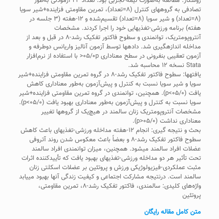
روش‎کار: مطالعه به‌صورت نیمه-تجربی بود. تعداد ۲۴ آزمودنی به‌طور
تصادفی به گروه‎های کنترل (۸=تعداد)، تمرین مقاومتی فزاینده+شیر سویا
(۸=تعداد) و شیر سویا (۸=تعداد) تقسیم‌شده و ۱۲-هفته (۳ جلسه در
هفته) برنامه ورزشی-تغذیه‏ایی خود را اجرا کردند. مشخصات
آنتروپومتریک، توانمندی و سطوح فاکتور تفکیک رشد-۸ در قبل و بعد از
مداخله اندازه‏گیری شد. داده‏ها توسط آزمون آنالیز واریانس دوطرفه و
آزمون تعقیبی بنفرونی در سطح معناداری ۰۵/۰p< با استفاده از نرم‌افزار
Stata نسخه ۱۲ محاسبه شد.
یافته‎ها: سطوح فاکتور تفکیک رشد-۸ در گروه تمرین مقاومتی فزاینده+شیر
سویا و شیر سویا نسبت به کنترل و پیش‌آزمون به‌طور معناداری کاهش
یافت (۰۵/۰>p). همچنین، توانمندی در گروه تمرین مقاومتی فزاینده+شیر
سویا نسبت به کنترل و پیش‌آزمون به‌طور معناداری بهبود یافت (۰۵/۰>p).
مشخصات آنتروپومتریک زنان سالمند در هیچ‌یک از گروه‏ها تغییر
معناداری نداشت (۰۵/۰<p).
بحث و نتیجه‏ گیری: انجام ۱۲-هفته مداخله ورزشی-تغذیه‏ای باعث کاهش
سطوح فاکتور تفکیک رشد-۸ و بعضاً باعث معکوس شدن روند آتروفی
عضلات افراد سالمند می‎شود. همچنین، میزان توانمندی افراد سالمند
تحت تأثیر هر دو مداخله ورزشی-تغذیه‏ای بهبود یافت که تأییدکننده اثرات
مثبت عملکردی-فیزیولوژیکی ورزش و پروتئین بر عضلات اسکلتی زنان
سالمند است. درنتیجه مشارکت اجتماعی و کیفیت زندگی آن‎ها بهبود می‎یابد
واژه‌های کلیدی: سالمندی، فاکتور تفکیک رشد-۸، تمرین مقاومتی،
پروتئین
متن کامل مقاله رایگان