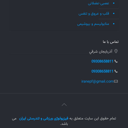
عصبی-عضلانی
قلب و عروق و تنفس
متابولیسم و بیوشیمی
تماس با ما
آذربايجان شرقي
09308658811
09308658811
iranepf@gmail.com
تمام حقوق این سایت متعلق به
فیزیولوژی ورزشی و تندرستی ایران
می
باشد.