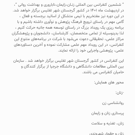
” ششمین کنفرانس بین المللی زنــان،زایمان،ناباروری و بهداشت روانی “،
در اردیبهشت ماه ۱۴۰۱ در کشور گرجستان شهر تفلیس برگزار خواهد شد.
در این دوره نیز مفتخریم با تیمی متشکل از اساتید برجسته و فعال ،
گامی مهم در راستای ترویج فرهنگ پژوهش و نوآوری داشته باشیم و با
برنامه ریزی یک رویداد بزرگ در راستای توسعه همه جانبه حرکت کنیم ،
لذا بدینوسیله از تمامی متخصصان، کارشناسان، دانشجویان و پژوهشگران
مراکز علمی، تحقیقاتی دعوت می‌شود با شرکت در برنامه‌های متنوع این
کنفرانس، در این رویداد مهم علمی مشارکت نموده و آخرین دستاورد‌های
علمی، پژوهشی واجرایی خود را ارائه نمایند.
این کنفرانس در کشور گرجستان شهر تفلیس برگزار خواهد شد . سازمان
بین المللی مطالعات دانشگاهی و دانشگاه جرجیا از برگزار کنندگان و
حامیان کنفرانس می باشند.
محور های همایش:
-زنان:
روانشناسی زن
پرستاری زنان و زایمان
زنان، تغذیه و سلامت
زنان و حقوق شهروندی